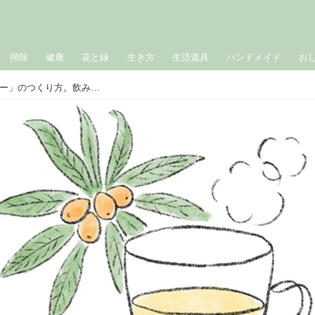
掃除
健康
花と緑
生き方
生活道具
ハンドメイド
お
夏の疲れを癒す「びわの葉ハーブティー」のつくり方。飲み残りはコットンに浸して“ダメージ肌”のスキンケアに／植物療法士・岡野真弥さん