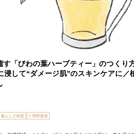
癒す「びわの葉ハーブティー」のつくり
に浸して“ダメージ肌”のスキンケアに／
ん
暮らしの知恵
岡野真弥