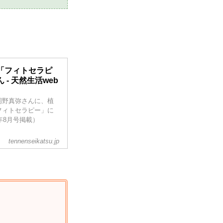
「フィトセラピ
- 天然生活web
岡野真弥さんに、植
フィトセラピー」に
年8月号掲載）
tennenseikatsu.jp