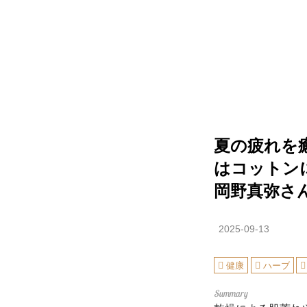
夏の疲れを
はコットン
岡野真弥さ
2025-09-13
健康
ハーブ