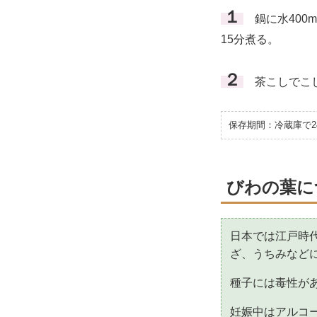
１
鍋に水400
15分煮る。
２
茶こしでこし
保存期間：冷蔵庫で2
びわの葉に
日本では江戸時
ざ、うちみなど
種子には毒性が
妊娠中はアルコ