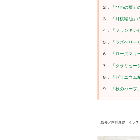
２．
「びわの葉」
３．
「月桃精油」
４．
「フランキン
５．
「ラズベリー
６．
「ローズマリ
７．
「クラリセー
８．
「ゼラニウム
９．
「秋のハーブ
〈監修／岡野真弥 イラス