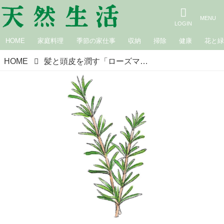
HOME
家庭料理
季節の家仕事
収納
掃除
健康
花と
HOME
髪と頭皮を潤す「ローズマリーのチンキ」のつくり方。‟若返りのハーブ”でぱさつく髪を美しく整える／植物療法士・岡野真弥さん