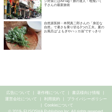
ジ対策にはAirTag！旅の達人・地曳いく
子さんの最新旅術
自然派医師・本間真二郎さんの「身近な
自然」で暑さを乗り切る3つの工夫。夏の
お風呂は“よもぎやハッカ油”ですっきり
広告について
著作権について
書店様向け情報
運営会社について
利用規約
プライバシーポリシー
Cookieについて
© 2019- FUSOSHA Publishing Inc. All rights reserved.