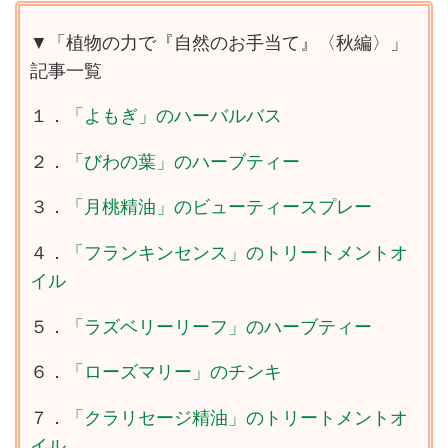
自然治癒力を高める「フィトセラ
ピー」について教えてもらいまし
▼「植物の力で『自然のお手当て』〈秋編〉」
た。（『天然生活』2024年8月号
記事一覧
掲載）
１．
「よもぎ」のハーバルバス
２．
「びわの葉」のハーブティー
３．
「月桃精油」のビューティースプレー
４．
「フランキンセンス」のトリートメントオ
イル
５．
「ラズベリーリーフ」のハーブティー
６．
「ローズマリー」のチンキ
７．
「クラリセージ精油」のトリートメントオ
イル