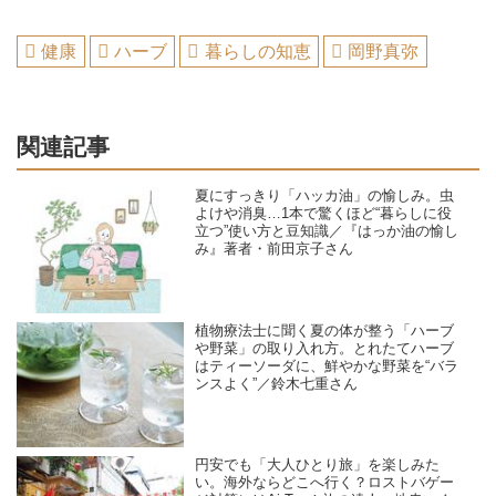
健康
ハーブ
暮らしの知恵
岡野真弥
関連記事
夏にすっきり「ハッカ油」の愉しみ。虫
よけや消臭…1本で驚くほど“暮らしに役
立つ”使い方と豆知識／『はっか油の愉し
み』著者・前田京子さん
植物療法士に聞く夏の体が整う「ハーブ
や野菜」の取り入れ方。とれたてハーブ
はティーソーダに、鮮やかな野菜を“バラ
ンスよく”／鈴木七重さん
円安でも「大人ひとり旅」を楽しみた
い。海外ならどこへ行く？ロストバゲー