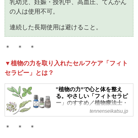
乳幼児、妊娠・授乳中、高血圧、てんかん
の人は使用不可。
連続した長期使用は避けること。
＊ ＊ ＊
▼植物の力を取り入れたセルフケア「フィト
セラピー」とは？
‟植物の力”で心と体を整え
る。やさしい「フィトセラピ
ー」のすすめ／植物療法士・
岡野真弥さん - 天然生活web
tennenseikatsu.jp
心身を元気にしてくれる植物の
＊ ＊ ＊
力。植物療法士の岡野真弥さん
に、植物の力を上手に取り入れて