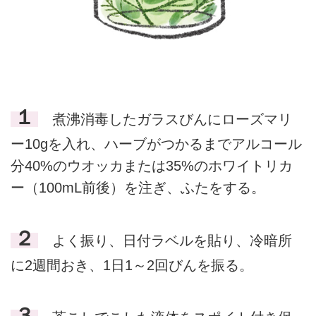
１
煮沸消毒したガラスびんにローズマリ
ー10gを入れ、ハーブがつかるまでアルコール
分40%のウオッカまたは35%のホワイトリカ
ー（100mL前後）を注ぎ、ふたをする。
２
よく振り、日付ラベルを貼り、冷暗所
に2週間おき、1日1～2回びんを振る。
３