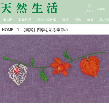
HOME
家庭料理
季節の家仕事
収納
掃除
健康
花と
HOME
【図案】四季を彩る季節の花「ほおずき」の刺しゅう・実物大図案｜手芸作家・庄司裕子さん『天然生活』2025年9月号“目次の刺しゅう”