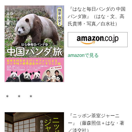
『はなと毎日パンダの 中国
パンダ旅』（はな・文、高
氏貴博・写真／白水社）
amazonで見る
＊ ＊ ＊
『ニッポン茶室ジャーニ
ー』（藤森照信＋はな・著
／淡交社）