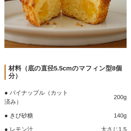
材料（底の直径5.5cmのマフィン型8個
分）
● パイナップル（カット
200g
済み）
● きび砂糖
140g
● レモン汁
大さじ1.5