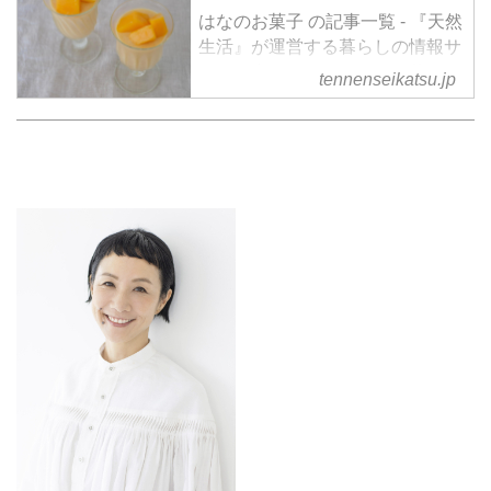
はなのお菓子 の記事一覧 - 『天然
生活』が運営する暮らしの情報サ
イト。食やファッション、暮らし
tennenseikatsu.jp
の知恵はもちろん、Webオリジナ
ルの情報を毎日配信