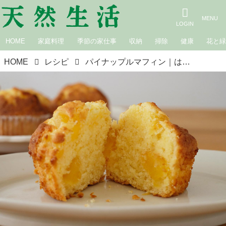
HOME
家庭料理
季節の家仕事
収納
掃除
健康
花と
HOME
レシピ
パイナップルマフィン｜はなのお菓子