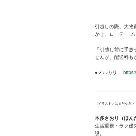
引越しの際、大物
かせ、ローテーブ
「引越し前に手放
せんが、配送料も
●メルカリ
https:
〈イラスト／はまだなぎさ
本多さおり（ほん
生活重視・ラク優先
設。