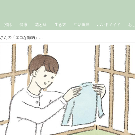
掃除
健康
花と緑
生き方
生活道具
ハンドメイド
お
整理収納コンサルタント・本多さおりさんの「エコな節約」アイデア2つ。持たない暮らし、捨てない工夫