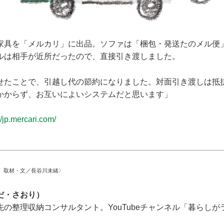
家具を「メルカリ」に出品。ソファは「梱包・発送たのメル便
ルは相手が近所だったので、直接引き渡しました。
せたことで、引越し代の節約になりました。対面引き渡しは抵
かからず、お互いによいシステムだと思います」
//jp.mercari.com/
 取材・文／長谷川未緒〉
だ・さおり）
の整理収納コンサルタント。YouTubeチャンネル「暮らし