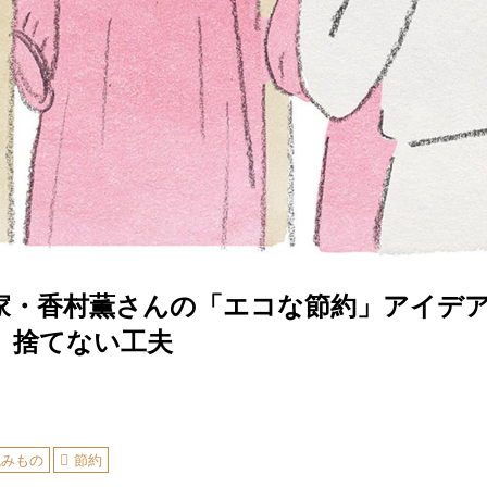
家・香村薫さんの「エコな節約」アイデア
、捨てない工夫
読みもの
節約