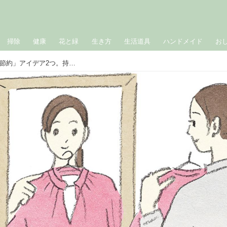
掃除
健康
花と緑
生き方
生活道具
ハンドメイド
お
片づけ専門家・香村薫さんの「エコな節約」アイデア2つ。持たない暮らし、捨てない工夫