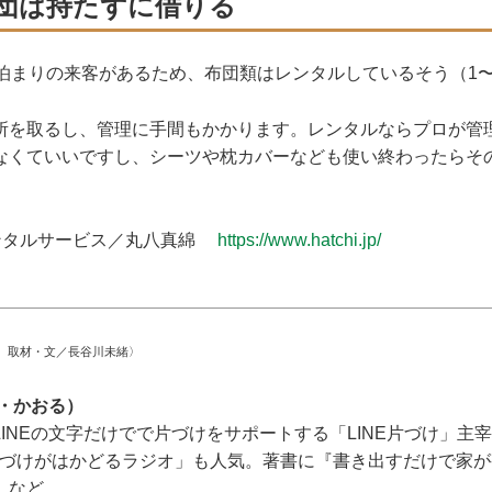
団は持たずに借りる
泊まりの来客があるため、布団類はレンタルしているそう（1〜5
所を取るし、管理に手間もかかります。レンタルならプロが管
なくていいですし、シーツや枕カバーなども使い終わったらそ
ンタルサービス／丸八真綿
https://www.hatchi.jp/
 取材・文／長谷川未緒〉
ら・かおる）
INEの文字だけでで片づけをサポートする「LINE片づけ」主
「片づけがはかどるラジオ」も人気。著書に『書き出すだけで家が
）など。