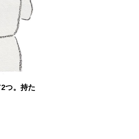
2つ。持た