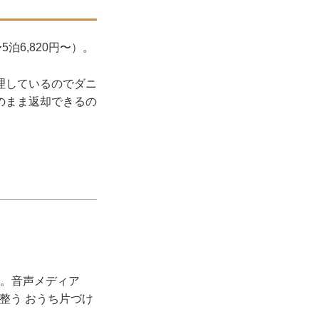
泊6,820円〜）。
理しているのでダニ
のまま返却できるの
宰。音声メディア
整う おうち片づけ