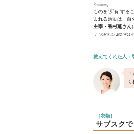
ものを“所有”す
まれる活動は、自
主宰・香村薫さん
（『天然生活』2024年11
教えてくれた人：
「
く
［衣類］
サブスクで