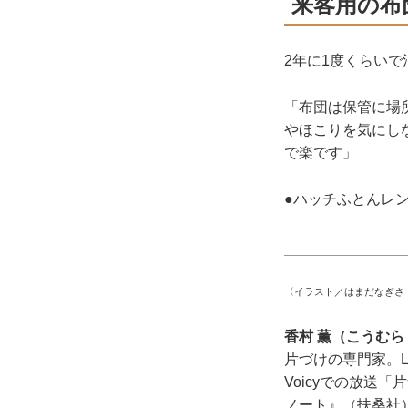
来客用の布
2年に1度くらいで
「布団は保管に場
やほこりを気にし
で楽です」
●ハッチふとんレ
〈イラスト／はまだなぎさ
香村 薫（こうむ
片づけの専門家。L
Voicyでの放送
ノート』（扶桑社