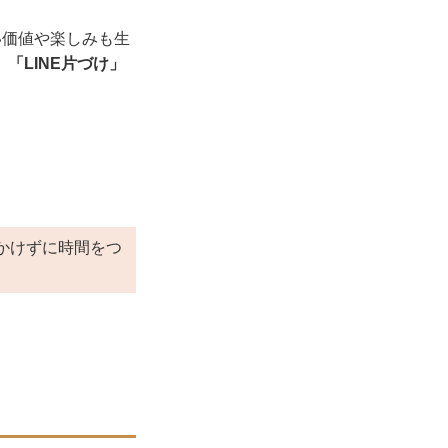
い価値や楽しみも生
、
「LINE片づけ」
かけずに時間をつ