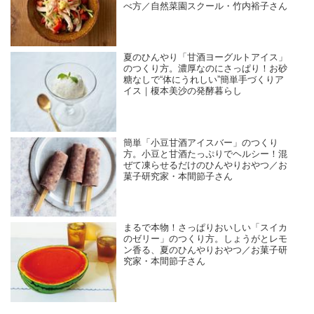
べ方／自然菜園スクール・竹内裕子さん
夏のひんやり「甘酒ヨーグルトアイス」
のつくり方。濃厚なのにさっぱり！お砂
糖なしで“体にうれしい”簡単手づくりア
イス｜榎本美沙の発酵暮らし
簡単「小豆甘酒アイスバー」のつくり
方。小豆と甘酒たっぷりでヘルシー！混
ぜて凍らせるだけのひんやりおやつ／お
菓子研究家・本間節子さん
まるで本物！さっぱりおいしい「スイカ
のゼリー」のつくり方。しょうがとレモ
ン香る、夏のひんやりおやつ／お菓子研
究家・本間節子さん