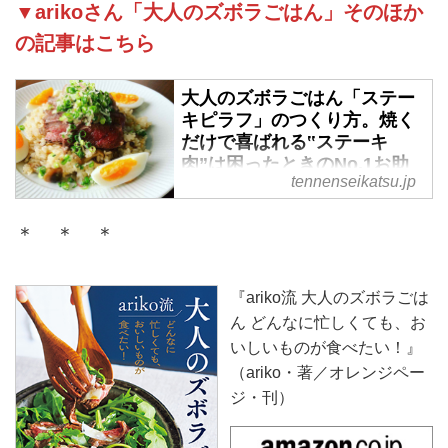
▼arikoさん「大人のズボラごはん」そのほか
の記事はこちら
大人のズボラごはん「ステー
キピラフ」のつくり方。焼く
だけで喜ばれる‟ステーキ
肉”は困ったときのNo.1お助
tennenseikatsu.jp
けアイテム／arikoさん - 天然
生活web
＊ ＊ ＊
忙しくてもおいしいものが食べた
い！ 料理家の arikoさんに無理な
くつくれてとびきりおいしい「ス
『ariko流 大人のズボラごは
テーキピラフ」のつくり方を教え
ん どんなに忙しくても、お
ていただきました。焼くだけでご
いしいものが食べたい！』
ちそう感のでるステーキ肉は、時
（ariko・著／オレンジペー
間がないときのお助けアイテム。
ジ・刊）
チャーハン感覚でさっとつくれる
のに、ステーキがあるだけでぐっ
と豪華な気分に。 （『ariko流 大