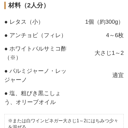
材料（2人分）
● レタス（小）
1個（約300g）
● アンチョビ（フィレ）
4～6枚
● ホワイトバルサミコ酢
大さじ1～2
（※）
● パルミジャーノ・レッ
適宜
ジャーノ
● 塩、粗びき黒こしょ
う、オリーブオイル
※または白ワインビネガー大さじ1～2にはちみつ少々
を混ぜる。