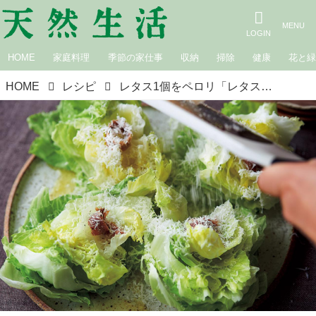
HOME
家庭料理
季節の家仕事
収納
掃除
健康
花と
HOME
レシピ
レタス1個をペロリ「レタスの湯引き」と「手割りレタスのアンチョビサラダ」のつくり方。家族ウケ抜群！わが家のレジェンドレシピ／arikoさん