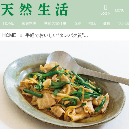
HOME
家庭料理
季節の家仕事
収納
掃除
健康
花と
HOME
手軽でおいしい“タンパク質”ごはん「豚バラ肉、にら、玉ねぎのさっぱり炒め」のつくり方。バルサミコソースで食欲アップ！元気で若々しい体に／長谷川弓子さん（料理家・栄養士）