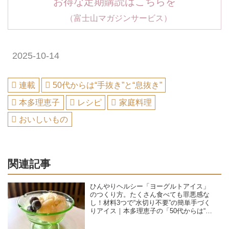
お得な定期購読はこちらを
（富士山マガジンサービス）
2025-10-14
連載
50代からは“手抜き”と“息抜き”
本多理恵子
レシピ
家庭料理
おいしいもの
関連記事
ひんやりヘルシー「ヨーグルトアイス」
のつくり方。たくさん食べても罪悪感な
し！材料3つで“水切り不要”の簡単手づく
りアイス｜本多理恵子の「50代からは“手
抜き”と“息抜き”」