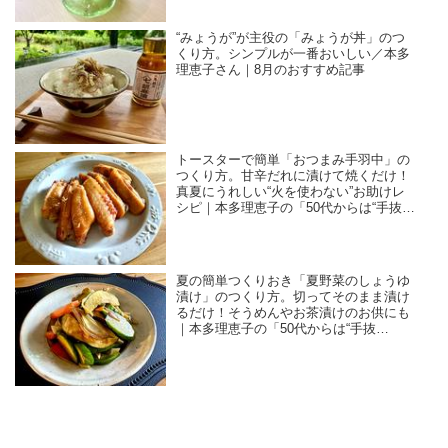
“みょうが”が主役の「みょうが丼」のつ
くり方。シンプルが一番おいしい／本多
理恵子さん｜8月のおすすめ記事
トースターで簡単「おつまみ手羽中」の
つくり方。甘辛だれに漬けて焼くだけ！
真夏にうれしい“火を使わない”お助けレ
シピ｜本多理恵子の「50代からは“手抜
き”と“息抜き”」
夏の簡単つくりおき「夏野菜のしょうゆ
漬け」のつくり方。切ってそのまま漬け
るだけ！そうめんやお茶漬けのお供にも
｜本多理恵子の「50代からは“手抜
き”と“息抜き”」