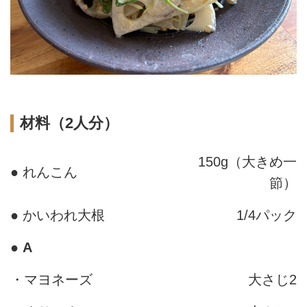
材料（2人分）
150g（大きめ一
● れんこん
節）
● かいわれ大根
1/4パック
●
A
・マヨネーズ
大さじ2