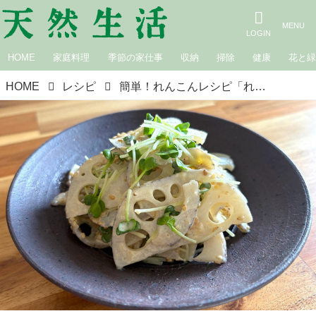
HOME
家庭料理
季節の家仕事
収納
掃除
健康
花と
HOME
レシピ
簡単！れんこんレシピ「れんこん味噌マヨサラダ」のつくり方。旬を迎えたれんこんの“甘味とシャキシャキ食感”を手軽に｜本多理恵子の「50代からは“手抜き”と“息抜き”」