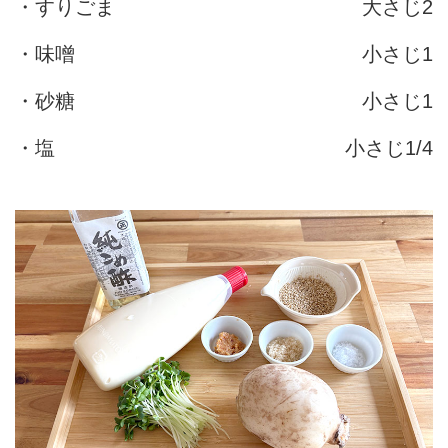
・すりごま
大さじ2
・味噌
小さじ1
・砂糖
小さじ1
・塩
小さじ1/4