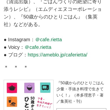
（清流出版）、『ごはんづくりの絶望に寄り
添うレシピ』（エムディエヌコーポレーショ
ン）、『50歳からのひとりごはん』（集英
社）などがある。
● Instagram：
＠cafe.rietta
● Voicy：
＠cafe.rietta
● ブログ：
https://ameblo.jp/caferietta/
＊ ＊ ＊
『50歳からのひとりごはん
少量・手抜き料理で生きて
いく！』（本多理恵子・著
／集英社・刊）