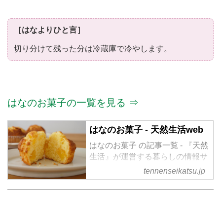
［はなよりひと言］
切り分けて残った分は冷蔵庫で冷やします。
はなのお菓子の一覧を見る ⇒
はなのお菓子 - 天然生活web
はなのお菓子 の記事一覧 - 『天然
生活』が運営する暮らしの情報サ
イト。食やファッション、暮らし
tennenseikatsu.jp
の知恵はもちろん、Webオリジナ
ルの情報を毎日配信