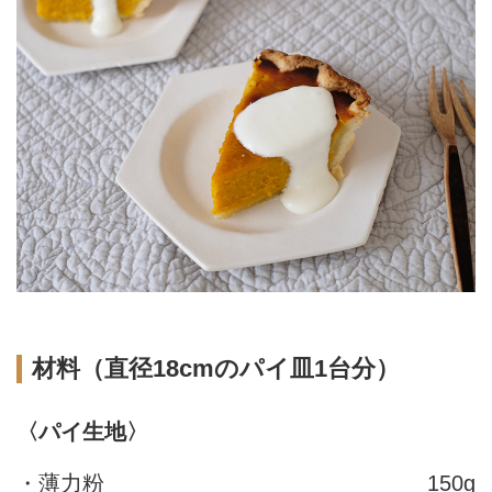
材料（直径18cmのパイ皿1台分）
〈パイ生地〉
・薄力粉
150g