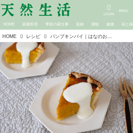
HOME
家庭料理
季節の家仕事
収納
掃除
健康
花と
HOME
レシピ
パンプキンパイ｜はなのお菓子