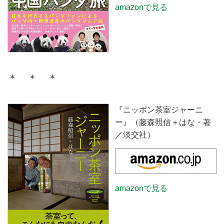
amazonで見る
＊ ＊ ＊
『ニッポン茶室ジャーニ
ー』（藤森照信＋はな・著
／淡交社）
amazonで見る