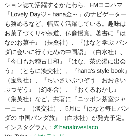
ション誌で活躍するかたわら、FMヨコハマ
「Lovely Day♡～hana金～」のナビゲーター
も務めるなど、幅広く活躍している。趣味は
お菓子づくりや茶道、仏像鑑賞。著書に『は
なのお菓子』（扶桑社）、『はなと学ぶ パン
ダに会いに行くための中国語』（白水社）、
『今日もお稽古日和』『はな、茶の湯に出会
う』（ともに淡交社）、『hana’s style book』
（宝島社）、『ちいさいぶつぞう おおきい
ぶつぞう』（幻冬舎）、『おくるおかし』
（集英社）など。共著に『ニッポン茶室ジャ
ーニー』（淡交社）、5月に『はなと毎日パン
ダの 中国パンダ旅』（白水社）が発売予定。
インスタグラム：
＠hanalovestaco