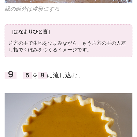
縁の部分は波形にする
［はなよりひと言］
片方の手で生地をつまみながら、もう片方の手の人差
し指でくぼみをつくるイメージです。
９
５
を
８
に流し込む。