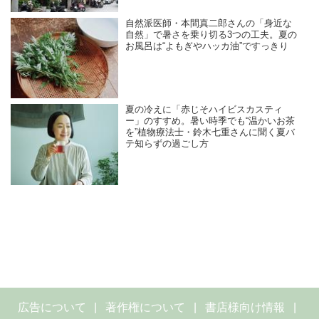
自然派医師・本間真二郎さんの「身近な
自然」で暑さを乗り切る3つの工夫。夏の
お風呂は“よもぎやハッカ油”ですっきり
夏の冷えに「赤じそハイビスカスティ
ー」のすすめ。暑い時季でも“温かいお茶
を”植物療法士・鈴木七重さんに聞く夏バ
テ知らずの過ごし方
広告について
著作権について
書店様向け情報