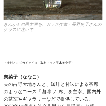
きんかんの果実酒を、ガラス作家・長野史子さんの
グラスに注いで
〈撮影／ミズカイケイコ 取材・文／玉木美企子〉
奈菜子（ななこ）
夫の占野大地さんと、珈琲と甘味による茶席
のようなコース「珈琲 ノ 席」を主宰。国内外
の茶室やギャラリーなどで提供している。