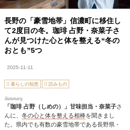
長野の「豪雪地帯」信濃町に移住し
て2度目の冬。珈琲 占野・奈菜子さ
んが見つけた心と体を整える“冬の
おとも”5つ
2025-11-11
暮らしの知恵
読みもの
「珈琲 占野（しめの）」甘味担当・奈菜子
さ
んに、
冬の心と体を整える相棒
を聞きまし
た。県内でも有数の豪雪地帯である長野県・