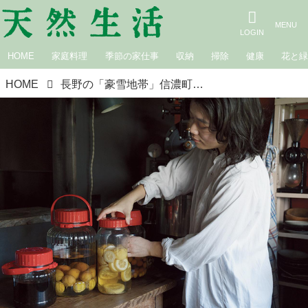
HOME
家庭料理
季節の家仕事
収納
掃除
健康
花と
HOME
長野の「豪雪地帯」信濃町に移住して2度目の冬。珈琲 占野・奈菜子さんが見つけた心と体を整える“冬のおとも”5つ