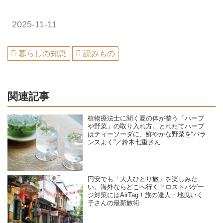
2025-11-11
暮らしの知恵
読みもの
関連記事
植物療法士に聞く夏の体が整う「ハーブ
や野菜」の取り入れ方。とれたてハーブ
はティーソーダに、鮮やかな野菜を“バラ
ンスよく”／鈴木七重さん
円安でも「大人ひとり旅」を楽しみた
い。海外ならどこへ行く？ロストバゲー
ジ対策にはAirTag！旅の達人・地曳いく
子さんの最新旅術