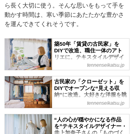
ら長く大切に使う。そんな思いをもって手を
動かす時間は、寒い季節にあたたかな豊かさ
を運んできてくれそうです。
築50年「賃貸の古民家」を
DIYで改造、職住一体のアト
リエに。テキスタイルデザイ
ナーの“ものづくりの現場”を
tennenseikatsu.jp
拝見／Canako Inoue・井上
加奈子さん - 天然生活web
古民家の「クローゼット」を
住まいと仕事を、ひとつの場所
DIYでオープンな“見える収
に。そこには、生活に寄り添いな
納”に改造。大好きな洋服を眺
がら“ものづくり”に向き合う豊か
めて暮らす幸せ／テキスタイ
tennenseikatsu.jp
な時間がありました。築50年の古
ルデザイナー・井上加奈子さ
い一軒家をDIYで改造し、お気に
ん - 天然生活web
“人の心が穏やかになる作品
入りの場所で創作を続けるテキス
築50年の一軒家をアトリエ兼住ま
を”テキスタイルデザイナー・
タイルデザイナー・井上加奈子さ
いにするテキスタイルデザイナー
井上加奈子さんの「ものづく