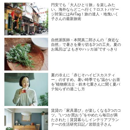
円安でも「大人ひとり旅」を楽しみた
い。海外ならどこへ行く？ロストバゲー
ジ対策にはAirTag！旅の達人・地曳いく
子さんの最新旅術
自然派医師・本間真二郎さんの「身近な
自然」で暑さを乗り切る3つの工夫。夏の
お風呂は“よもぎやハッカ油”ですっきり
夏の冷えに「赤じそハイビスカスティ
ー」のすすめ。暑い時季でも“温かいお茶
を”植物療法士・鈴木七重さんに聞く夏バ
テ知らずの過ごし方
賃貸の「家具選び」が楽しくなる3つのコ
ツ。“いつか買おう”をやめたら毎日が満
たされた｜賃貸暮らしインテリアプラン
ナーの生活研究日記／岩部圭子さん