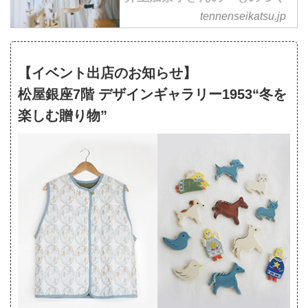
んのアトリエを訪ねました。
の井上加奈子さんに、2階の居住
り」の原点。北欧の旅で学ん
tennenseikatsu.jp
スペースを見せてもらいました。
だ自然へのまなざし、やわら
DIYで改造し、洋服をすべて見え
かくのびやかな表現の世界 -
るよう収納した開放的なクローゼ
天然生活web
【イベント出店のお知らせ】
ットが印象的です。
やわらかな視点で描かれるパター
松屋銀座7階 デザインギャラリー1953“冬を
ンやイラストが印象的な、服と雑
貨のブランド「Canako Inoue」
楽しむ贈り物”
を主宰する井上加奈子さんに、大
切にしているものづくりやその原
点について伺いました。“届ける
人の心を穏やかにしたい”という
やさしい眼差しは、井上さんの作
品からもおだやかに伝わってきま
す。