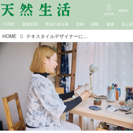
HOME
家庭料理
季節の家仕事
収納
掃除
健康
花と
HOME
テキスタイルデザイナーに聞く「リメイク」の楽しみ。カーテンや巾着は“はぎれ”で手づくり、穴のあいた服や靴下はダーニングでもっとかわいく／Canako Inoue・井上加奈子さん