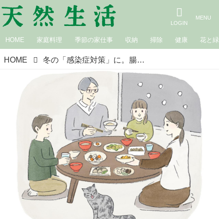
HOME
家庭料理
季節の家仕事
収納
掃除
健康
花と
HOME
冬の「感染症対策」に。腸を整え、免疫力を上げる“食”の心得6か条／小児科医・本間真二郎さん