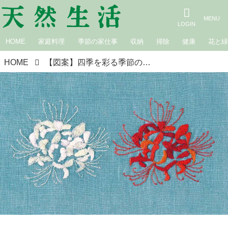
HOME
家庭料理
季節の家仕事
収納
掃除
健康
花と
HOME
【図案】四季を彩る季節の花「彼岸花」の刺しゅう・実物大図案｜手芸作家・庄司裕子さん『天然生活』2025年10月号“目次の刺しゅう”