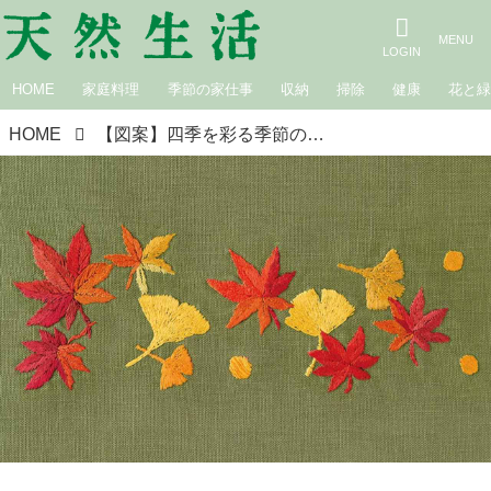
HOME
家庭料理
季節の家仕事
収納
掃除
健康
花と
HOME
【図案】四季を彩る季節の花「紅葉」の刺しゅう・実物大図案｜手芸作家・庄司裕子さん『天然生活』2025年11月号“目次の刺しゅう”