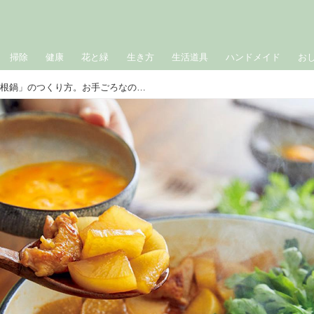
掃除
健康
花と緑
生き方
生活道具
ハンドメイド
お
お得なおかず鍋「鶏すき大根鍋」のつくり方。お手ごろなのに‟すき焼き”並みに喜ばれる！大根の消費にも◎／藤井恵さん