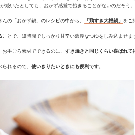
鍋が続いたとしても、おかず感覚で飽きることがないのだそう
さんの「おかず鍋」のレシピの中から、
「鶏すき大根鍋」
をご
る
ことで、短時間でしっかり甘辛い濃厚なつゆをしみ込ませま
、お手ごろ素材でできるのに、
すき焼きと同じくらい喜ばれて
べられるので、
使いきりたいときにも便利
です。