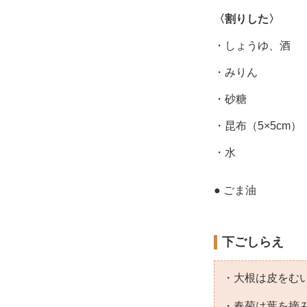
〈割りした〉
・しょうゆ、酒
・みりん
・砂糖
・昆布（5×5cm）
・水
● ごま油
下ごしらえ
・大根は皮をむい
・春菊は葉を摘