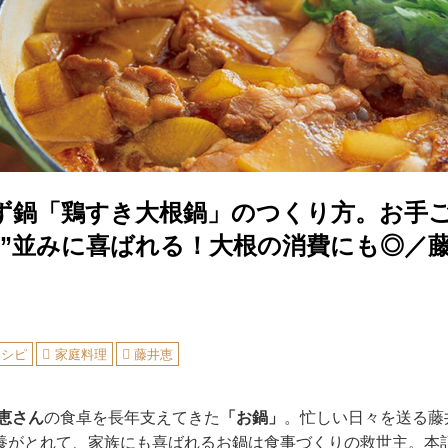
ず鍋「鶏すき大根鍋」のつくり方。お手
き”並みに喜ばれる！大根の消費にも◎／
レシピ
家庭料理
藤井恵
 恵さん
の食卓を長年支えてきた
「お鍋」
。忙しい日々を送る藤
養がとれて、家族にも喜ばれるお鍋は食事づくりの救世主。本