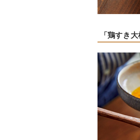
「鶏すき大