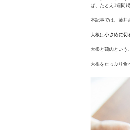
ば、たとえ1週間
本記事では、藤井
大根は
小さめに切
大根と鶏肉という
大根をたっぷり食