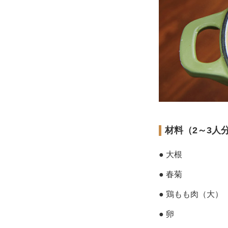
材料（2～3人
● 大根
● 春菊
● 鶏もも肉（大）
● 卵