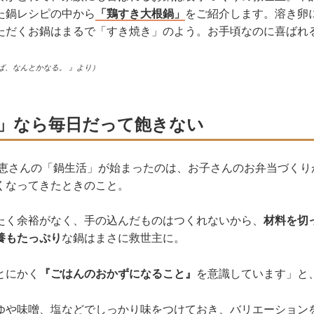
た鍋レシピの中から
「鶏すき大根鍋」
をご紹介します。溶き卵
ただくお鍋はまるで「すき焼き」のよう。お手頃なのに喜ばれ
ば、なんとかなる。 』より）
」なら毎日だって飽きない
 恵さんの「鍋生活」が始まったのは、お子さんのお弁当づくり
くなってきたときのこと。
たく余裕がなく、手の込んだものはつくれないから、
材料を切
養もたっぷり
な鍋はまさに救世主に。
とにかく
『ごはんのおかずになること』
を意識しています」と
ゆや味噌、塩などでしっかり味をつけておき、バリエーション