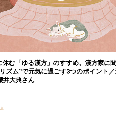
に休む「ゆる漢方」のすすめ。漢方家に
のリズム”で元気に過ごす3つのポイント
櫻井大典さん
知恵