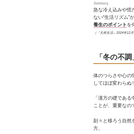
急な冷え込みや慌
ない“生活リズム
養生のポイント
を
（『天然生活』2024年12
「冬の不調
体のつらさや心の
してほぼ変わらぬ
「漢方の礎である
ことが、重要なの
刻々と移ろう自然
方。