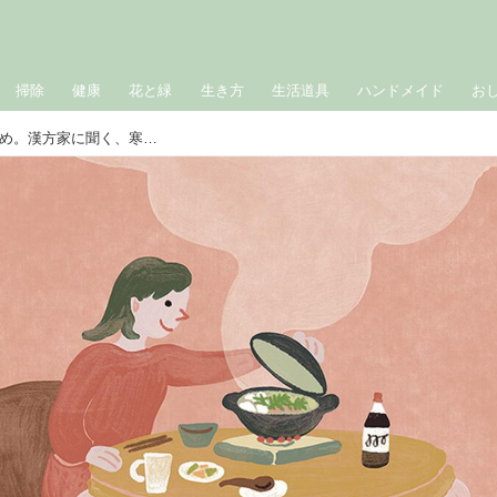
掃除
健康
花と緑
生き方
生活道具
ハンドメイド
お
冬を積極的に休む「ゆる漢方」のすすめ。漢方家に聞く、寒い季節を“自然のリズム”で元気に過ごす3つのポイント／漢方コンサルタント・櫻井大典さん