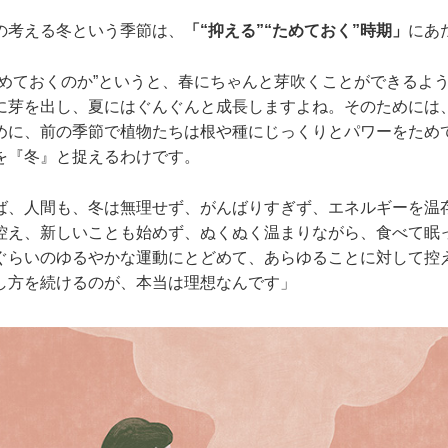
の考える冬という季節は、
「“抑える”“ためておく”時期」
にあ
ためておくのか”というと、春にちゃんと芽吹くことができるよ
に芽を出し、夏にはぐんぐんと成長しますよね。そのためには
めに、前の季節で植物たちは根や種にじっくりとパワーをため
を『冬』と捉えるわけです。
ば、人間も、冬は無理せず、がんばりすぎず、エネルギーを温
控え、新しいことも始めず、ぬくぬく温まりながら、食べて眠
ぐらいのゆるやかな運動にとどめて、あらゆることに対して控
し方を続けるのが、本当は理想なんです」