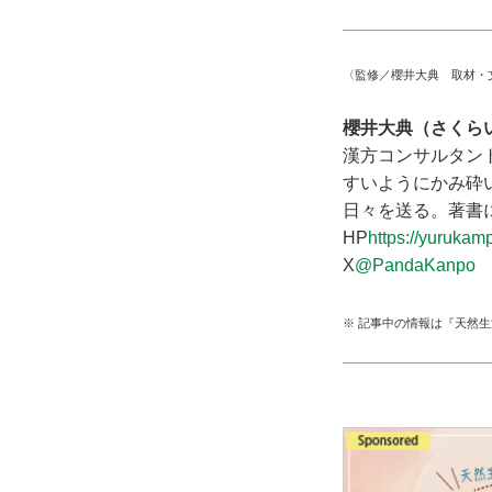
〈監修／櫻井大典 取材・
櫻井大典（さくら
漢方コンサルタン
すいようにかみ砕い
日々を送る。著書
HP
https://yurukamp
X
@PandaKanpo
※ 記事中の情報は『天然