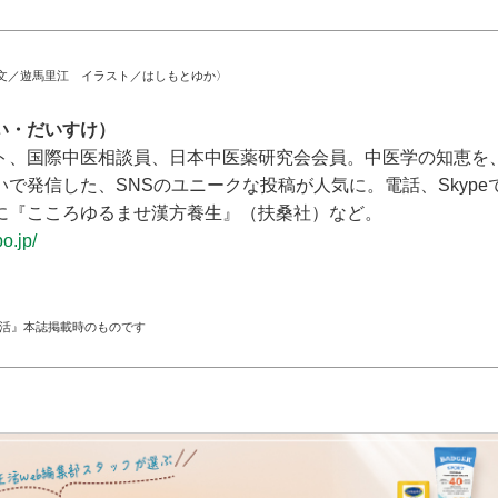
文／遊馬里江 イラスト／はしもとゆか〉
い・だいすけ）
ト、国際中医相談員、日本中医薬研究会会員。中医学の知恵を
で発信した、SNSのユニークな投稿が人気に。電話、Skype
に『こころゆるませ漢方養生』（扶桑社）など。
o.jp/
生活』本誌掲載時のものです