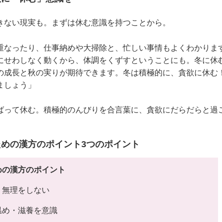
きない現実も。まずは休む意識を持つことから。
重なったり、仕事納めや大掃除と、忙しい事情もよくわかりま
にせわしなく動くから、体調をくずすということにも。冬に休
の成長と秋の実りが期待できます。冬は積極的に、貪欲に休む！
ましょう」
ばって休む。積極的のんびりを合言葉に、貪欲にだらだらと過
めの漢方のポイント3つのポイント
めの漢方のポイント
、無理をしない
温め・滋養を意識