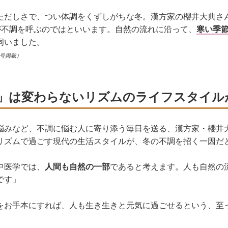
ただしさで、つい体調をくずしがちな冬。漢方家の櫻井大典さ
”が不調を呼ぶのではといいます。自然の流れに沿って、
寒い季
伺いました。
月号掲載）
」は変わらないリズムのライフスタイル
悩みなど、不調に悩む人に寄り添う毎日を送る、漢方家・櫻井
リズムで過ごす現代の生活スタイルが、冬の不調を招く一因だ
中医学では、
人間も自然の一部
であると考えます。人も自然の
です」
をお手本にすれば、人も生き生きと元気に過ごせるという、至