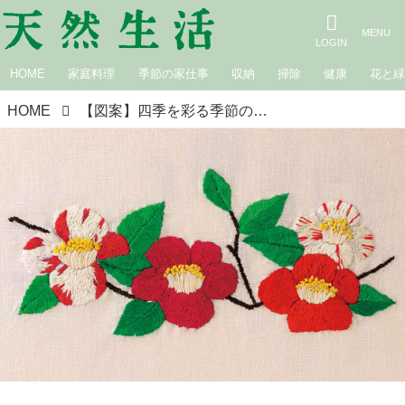
HOME
家庭料理
季節の家仕事
収納
掃除
健康
花と
HOME
【図案】四季を彩る季節の花「椿」の刺しゅう・実物大図案｜手芸作家・庄司裕子さん『天然生活』2026年1月号“目次の刺しゅう”