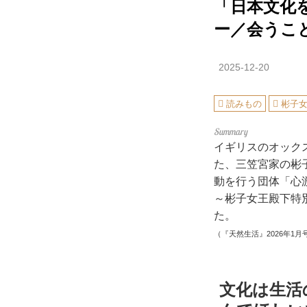
「日本文化
ー／会うこ
2025-12-20
読みもの
彬子
イギリスのオック
た、三笠宮家の彬
動を行う団体「心
～彬子女王殿下特
た。
（『天然生活』2026年1月
文化は生活