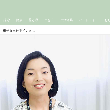
掃除
健康
花と緑
生き方
生活道具
ハンドメイド
お
「日本文化を楽しむ秘訣は何ですか？」彬子女王殿下インタビュー／会うこと、聞くこと