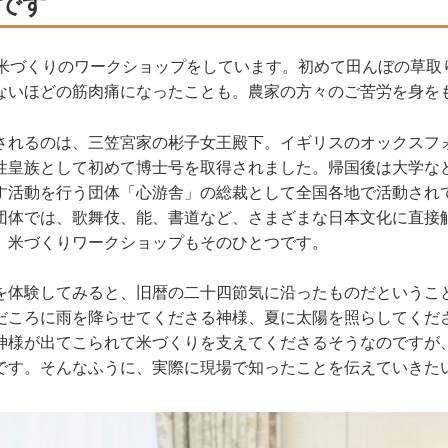
です
ら米づくりのワークショップをしています。初めて田んぼの草取
ないほどの筋肉痛になったことも。農家の方々のご苦労を身を
されるのは、三笠宮家の彬子女王殿下。イギリスのオックスフ
性皇族として初めて博士号を取得されました。帰国後は大学な
す活動を行う団体「心游舎」の総裁として全国各地で活動されて
団体では、歌舞伎、能、書道など、さまざまな日本文化に直接
。米づくりワークショップもそのひとつです。
を体験してみると、旧暦の二十四節気に沿ったものだというこ
だころに雨を降らせてくださる神様、夏に太陽を照らしてくだ
神様が出てこられて米づくりを支えてくださるそうなのですが
です。そんなふうに、実際に現場で知ったことを伝えていきた