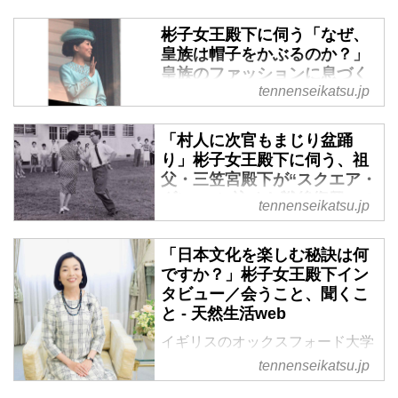
彬子女王殿下に伺う「なぜ、
皇族は帽子をかぶるのか？」
皇族のファッションに息づく
tennenseikatsu.jp
伝統とその意味、知られざる
裏側のおはなし - 天然生活
web
「村人に次官もまじり盆踊
り」彬子女王殿下に伺う、祖
イギリスのオックスフォード大学
父・三笠宮殿下が“スクエア・
で日本美術史を研究し、女性皇族
ダンス”に込めた戦後復興への
として史上初となる博士号を取得
tennenseikatsu.jp
熱い想い - 天然生活web
された、三笠宮家の彬子（あき
こ）女王殿下。皇族が帽子をかぶ
イギリスのオックスフォード大学
「日本文化を楽しむ秘訣は何
られる理由と受け継がれる伝統に
で日本美術史を研究し、女性皇族
ですか？」彬子女王殿下イン
ついて、お教えいただきました。
として史上初となる博士号を取得
タビュー／会うこと、聞くこ
（『日本文化、寄り道の旅～彬子
された、三笠宮家の彬子（あき
と - 天然生活web
女王殿下特別講義～』より）
こ）女王殿下。祖父である三笠宮
イギリスのオックスフォード大学
殿下とスクエア・ダンスとの関わ
で日本美術史を研究し、女性皇族
tennenseikatsu.jp
りについて、平和への願いが込め
として初めて博士号を取得され
られた知られざるエピソードをお