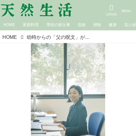
HOME
家庭料理
季節の家仕事
収納
掃除
健康
花と
HOME
幼時からの「父の呪文」が導いた彬子女王殿下のオックスフォード留学。おぼつかない英語で“とにかく何か言う”に全力を傾けた先に開いた英国文化への扉