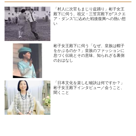
「村人に次官もまじり盆踊り」彬子女王
殿下に伺う、祖父・三笠宮殿下が“スクエ
ア・ダンス”に込めた戦後復興への熱い想
い
彬子女王殿下に伺う「なぜ、皇族は帽子
をかぶるのか？」皇族のファッションに
息づく伝統とその意味、知られざる裏側
のおはなし
「日本文化を楽しむ秘訣は何ですか？」
彬子女王殿下インタビュー／会うこと、
聞くこと