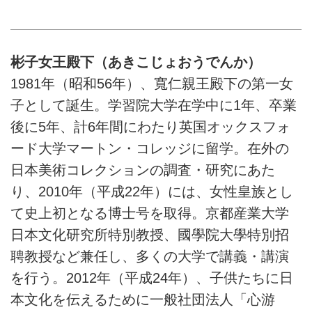
た、三笠宮家の彬子（あきこ）女
教えいただきました。 （『日本
王殿下。帰国後は大学などで教え
文化、寄り道の旅～彬子女王殿下
ながら、日本文化を未来に残す活
特別講義～』より）
動を行う団体「心游舎」の総裁と
彬子女王殿下（あきこじょおうでんか）
して全国各地で活動されていま
1981年（昭和56年）、寬仁親王殿下の第一女
す。ご著書『日本文化、寄り道の
旅～彬子女王殿下特別講義～』の
子として誕生。学習院大学在学中に1年、卒業
刊行にあたり、彬子さまが大切に
後に5年、計6年間にわたり英国オックスフォ
していらっしゃるお考えを伺いま
ード大学マートン・コレッジに留学。在外の
した。（『天然生活』2026年1月
号掲載）
日本美術コレクションの調査・研究にあた
り、2010年（平成22年）には、女性皇族とし
て史上初となる博士号を取得。京都産業大学
日本文化研究所特別教授、國學院大學特別招
聘教授など兼任し、多くの大学で講義・講演
を行う。2012年（平成24年）、子供たちに日
本文化を伝えるために一般社団法人「心游