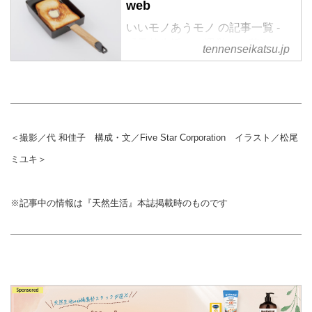
web
いいモノあうモノ の記事一覧 -
『天然生活』が運営する暮らしの
tennenseikatsu.jp
情報サイト。食やファッション、
暮らしの知恵はもちろん、Webオ
リジナルの情報を毎日配信
＜撮影／代 和佳子 構成・文／Five Star Corporation イラスト／松尾
ミユキ＞
※記事中の情報は『天然生活』本誌掲載時のものです