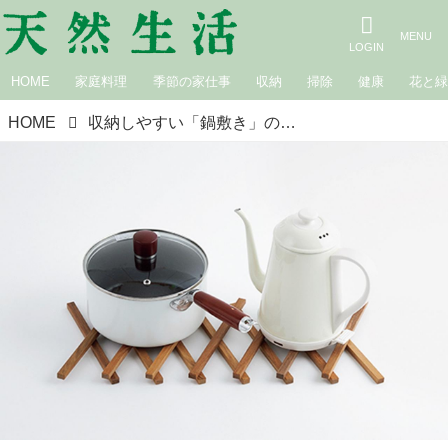
HOME
家庭料理
季節の家仕事
収納
掃除
健康
花と
HOME
収納しやすい「鍋敷き」のおすすめ6選。折りたたみ・伸縮・組み立て式を厳選／いいモノあうモノ