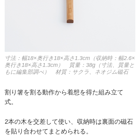
寸法：幅18×奥行き18×高さ1.3cm（収納時：幅2.6×
奥行き18×高さ1.3cm） 質量：38g（寸法、質量と
もに編集部調べ） 材質：サクラ、ネオジム磁石
割り箸を割る動作から着想を得た組み立て
式。
2本の木を交差して使い、収納時は裏面の磁石
を貼り合わせてまとめられる。