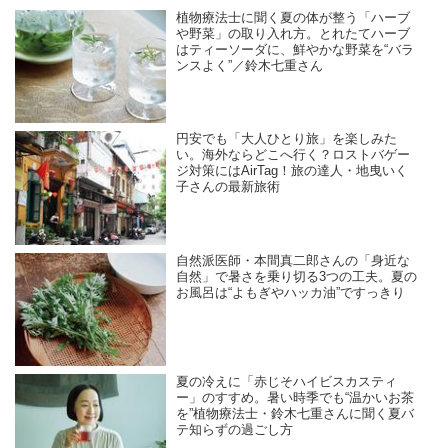
植物療法士に聞く夏の体が整う「ハーブ
や野菜」の取り入れ方。とれたてハーブ
はティーソーダに、鮮やかな野菜を“バラ
ンスよく”／鈴木七重さん
円安でも「大人ひとり旅」を楽しみた
い。海外ならどこへ行く？ロストバゲー
ジ対策にはAirTag！旅の達人・地曳いく
子さんの最新旅術
自然派医師・本間真二郎さんの「身近な
自然」で暑さを乗り切る3つの工夫。夏の
お風呂は“よもぎやハッカ油”ですっきり
夏の冷えに「赤じそハイビスカスティ
ー」のすすめ。暑い時季でも“温かいお茶
を”植物療法士・鈴木七重さんに聞く夏バ
テ知らずの過ごし方