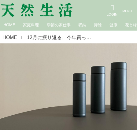
HOME
家庭料理
季節の家仕事
収納
掃除
健康
花と
HOME
12月に振り返る、今年買ってよかったもの。暮らしを“快適”にしてくれた3つのアイテム｜広瀬裕子の60歳からの衣食住健