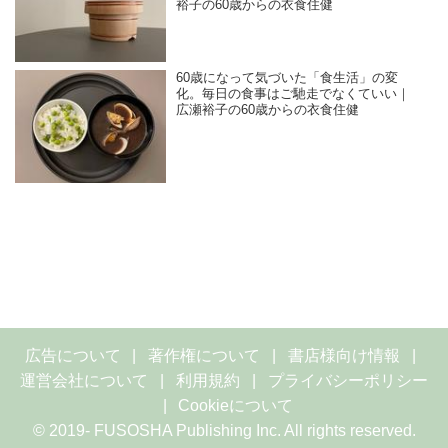
裕子の60歳からの衣食住健
60歳になって気づいた「食生活」の変
化。毎日の食事はご馳走でなくていい｜
広瀬裕子の60歳からの衣食住健
広告について
著作権について
書店様向け情報
運営会社について
利用規約
プライバシーポリシー
Cookieについて
© 2019- FUSOSHA Publishing Inc. All rights reserved.