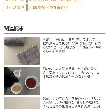
生活道具
60歳からの衣食住健
関連記事
60歳、日用品は「基本3枚」でまわす。
数を減らして気づいた“家に使わないもの
がない”という心地よさ｜広瀬裕子の60歳
からの衣食住健
飼いねこの入院で見直した「歳の重ね
方」変わっていくのは人も猫もいっしょ
｜広瀬裕子の60歳からの衣食住健
60歳、この春から「学校通い」生活リズ
ムも“新しい時間割”に。暮らしを助けて
くれる道具の素晴らしさを再認識｜広瀬