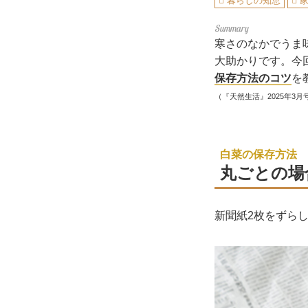
暮らしの知恵
寒さのなかでうま
大助かりです。今
保存方法のコツ
を
（『天然生活』2025年3月
白菜の保存方法
丸ごとの場
新聞紙2枚をずら