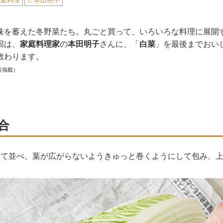
家庭料理
本田明子
味を蓄えた冬野菜たち。丸ごと買って、いろいろな料理に展開
回は、
家庭料理家
の
本田明子
さんに、「
白菜
」を最後までおい
教わります。
号掲載）
合
して並べ、葉が広がらないようきゅっと巻くようにして包み、