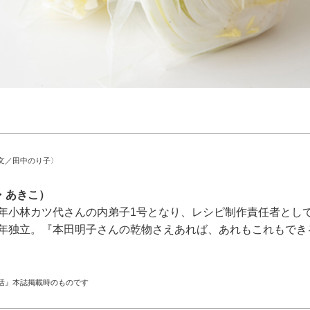
文／田中のり子〉
・あきこ）
82年小林カツ代さんの内弟子1号となり、レシピ制作責任者とし
07年独立。『本田明子さんの乾物さえあれば、あれもこれもで
。
活』本誌掲載時のものです