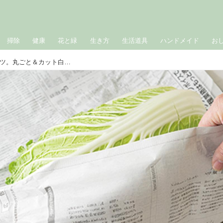
掃除
健康
花と緑
生き方
生活道具
ハンドメイド
お
白菜をおいしく使い切る「保存」のコツ。丸ごと＆カット白菜が“長持ちする”保存方法をていねいに解説／家庭料理家・本田明子さん