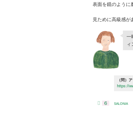
表面を鏡のように
見ために高級感が
一
ィ
（問）ア
https://w
６
SALONIA