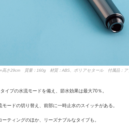
.3×高さ29cm 質量：160g 材質：ABS、ポリアセタール 付属品：
可
2タイプの水流モードを備え、節水効果は最大70％。
流モードの切り替え、前部に一時止水のスイッチがある。
コーティングのほか、リーズナブルなタイプも。