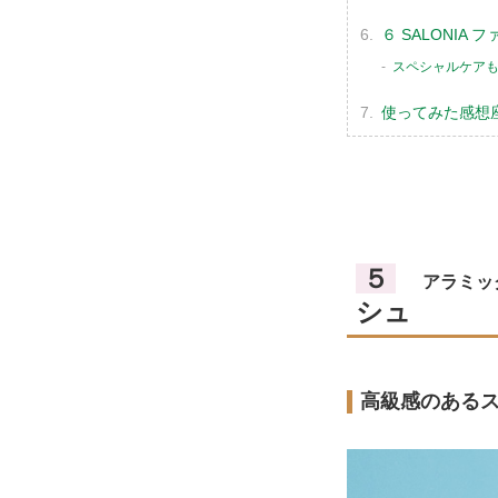
６ SALONIA
スペシャルケアも
使ってみた感想
５
アラミッ
シュ
高級感のある