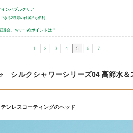
 ファインバブルクリア
できる2種類の付属品も便利
座談会。おすすめポイントは？
1
2
3
4
5
6
7
シルクシャワーシリーズ04 高節水＆
ク
ステンレスコーティングのヘッド