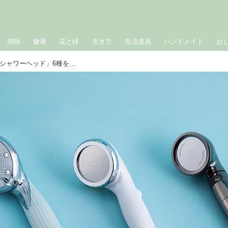
掃除
健康
花と緑
生き方
生活道具
ハンドメイド
お
節水しながら肌と髪をケア。人気の「シャワーヘッド」6種を試して本音でレビュー／いいモノあうモノ