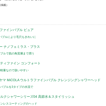
号掲載）
ァ ファインバブル ピュア
バブルにより毛穴もきれいに
ー ナノフェミラス・プラス
バブルで肌の角質層まで潤う
ァンティファイン コンフォート
つ軽量なので扱いやすい
ヤマ MiCOLA ウルトラファインバブル クレンジングシャワーヘッド
バブルを3タイプの水流で
シルクシャワーシリーズ04 高節水＆スタイリッシュ
テンレスコーティングのヘッド