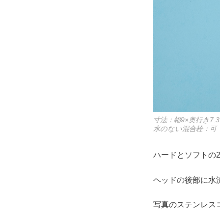
寸法：幅9×奥行き7
水のない混合栓：
ハードとソフトの
ヘッドの後部に水
写真のステンレス