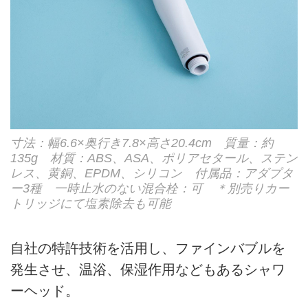
寸法：幅6.6×奥行き7.8×高さ20.4cm 質量：約
135g 材質：ABS、ASA、ポリアセタール、ステン
レス、黄銅、EPDM、シリコン 付属品：アダプタ
ー3種 一時止水のない混合栓：可 ＊別売りカー
トリッジにて塩素除去も可能
自社の特許技術を活用し、ファインバブルを
発生させ、温浴、保湿作用などもあるシャワ
ーヘッド。