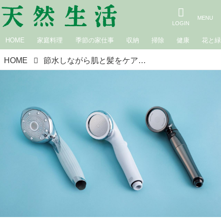
HOME
家庭料理
季節の家仕事
収納
掃除
健康
花と
HOME
節水しながら肌と髪をケア。人気の「シャワーヘッド」6種を試して本音でレビュー／いいモノあうモノ