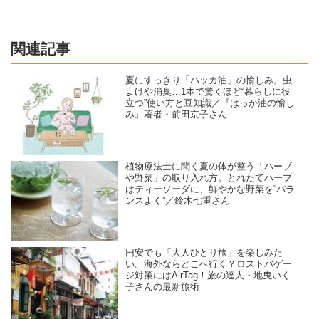
関連記事
夏にすっきり「ハッカ油」の愉しみ。虫
よけや消臭…1本で驚くほど“暮らしに役
立つ”使い方と豆知識／『はっか油の愉し
み』著者・前田京子さん
植物療法士に聞く夏の体が整う「ハーブ
や野菜」の取り入れ方。とれたてハーブ
はティーソーダに、鮮やかな野菜を“バラ
ンスよく”／鈴木七重さん
円安でも「大人ひとり旅」を楽しみた
い。海外ならどこへ行く？ロストバゲー
ジ対策にはAirTag！旅の達人・地曳いく
子さんの最新旅術