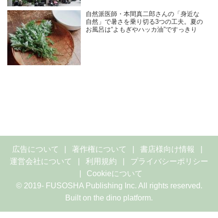
自然派医師・本間真二郎さんの「身近な
自然」で暑さを乗り切る3つの工夫。夏の
お風呂は“よもぎやハッカ油”ですっきり
広告について
著作権について
書店様向け情報
運営会社について
利用規約
プライバシーポリシー
Cookieについて
© 2019- FUSOSHA Publishing Inc. All rights reserved.
Built on
the dino platform
.