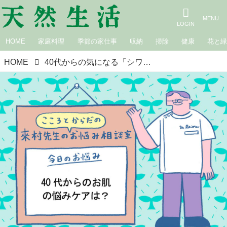
HOME
家庭料理
季節の家仕事
収納
掃除
健康
花と
HOME
40代からの気になる「シワ・クマ・シミ」いまからでも遅くない“大人肌の整え方”と漢方的ケア｜こころとからだのお悩み相談室／らいむらクリニック・來村昌紀先生