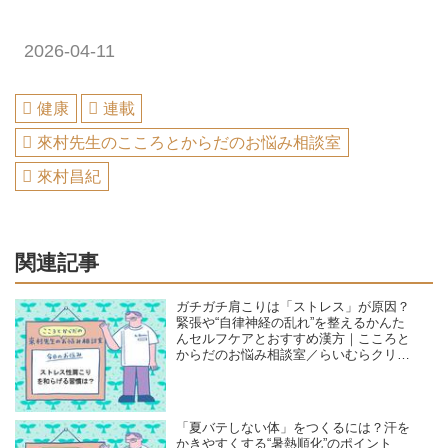
2026-04-11
健康
連載
來村先生のこころとからだのお悩み相談室
來村昌紀
関連記事
ガチガチ肩こりは「ストレス」が原因？
緊張や“自律神経の乱れ”を整えるかんた
んセルフケアとおすすめ漢方｜こころと
からだのお悩み相談室／らいむらクリニ
ック・來村昌紀先生
「夏バテしない体」をつくるには？汗を
かきやすくする“暑熱順化”のポイント