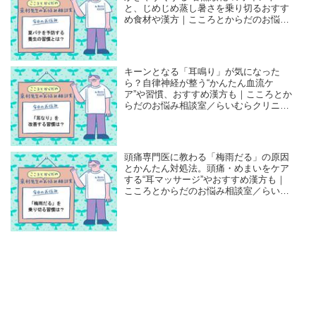
と、じめじめ蒸し暑さを乗り切るおすす
め食材や漢方｜こころとからだのお悩み
相談室／らいむらクリニック・來村昌紀
先生
キーンとなる「耳鳴り」が気になった
ら？自律神経が整う“かんたん血流ケ
ア”や習慣、おすすめ漢方も｜こころとか
らだのお悩み相談室／らいむらクリニッ
ク・來村昌紀先生
頭痛専門医に教わる「梅雨だる」の原因
とかんたん対処法。頭痛・めまいをケア
する“耳マッサージ”やおすすめ漢方も｜
こころとからだのお悩み相談室／らいむ
らクリニック・來村昌紀先生