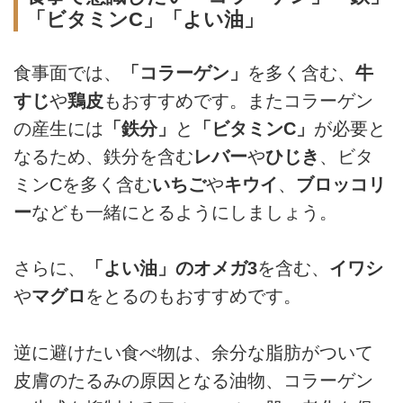
「ビタミンC」「よい油」
食事面では、
「コラーゲン」
を多く含む、
牛
すじ
や
鶏皮
もおすすめです。またコラーゲン
の産生には
「鉄分」
と
「ビタミンC」
が必要と
なるため、鉄分を含む
レバー
や
ひじき
、ビタ
ミンCを多く含む
いちご
や
キウイ
、
ブロッコリ
ー
なども一緒にとるようにしましょう。
さらに、
「よい油」のオメガ3
を含む、
イワシ
や
マグロ
をとるのもおすすめです。
逆に避けたい食べ物は、余分な脂肪がついて
皮膚のたるみの原因となる油物、コラーゲン