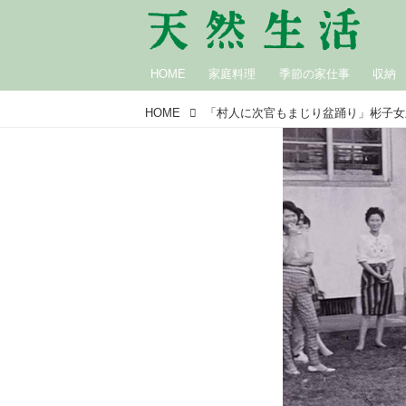
HOME
家庭料理
季節の家仕事
収納
HOME