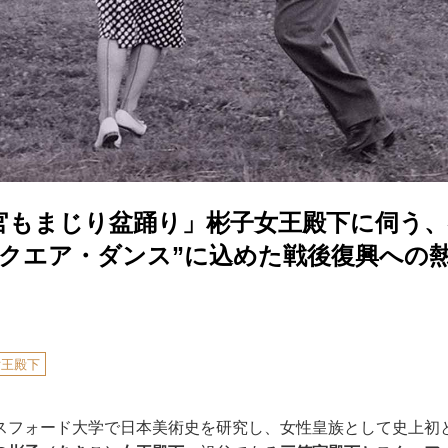
官もまじり盆踊り」彬子女王殿下に伺う、
スクエア・ダンス”に込めた戦後復興への
女王殿下
スフォード大学で日本美術史を研究し、女性皇族として史上初