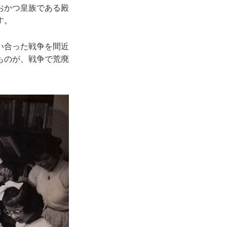
おかつ皇族である殿
す。
い合った戦争を間近
ものが、戦争で荒廃