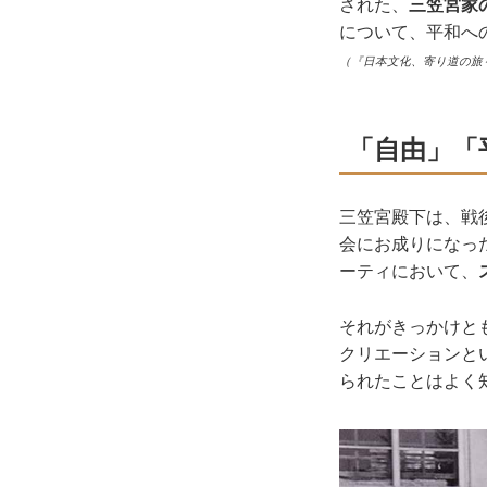
された、
三笠宮家
について、平和へ
（『日本文化、寄り道の旅
「自由」「
三笠宮殿下は、戦後
会にお成りになっ
ーティにおいて、
それがきっかけとも
クリエーションと
られたことはよく