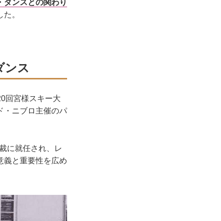
・ダンスとの関わり
した。
ダンス
20回宮様スキー大
ド・ニブロ主催のパ
総裁に就任され、レ
意義と重要性を広め