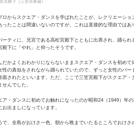
笠宮殿下（三笠宮家蔵）
ブロからスクエア・ダンスを学ばれたことが、レクリエーショ
あったことは間違いないのですが、これは直接的な理由ではあ
パーティに、兄宮である高松宮殿下とともに出席され、踊られ
宮殿下に「やれ」と仰ったそうです。
んだかよくおわかりにならないままスクエア・ダンスを初めて
女性の真似をされながら踊られていたので、ずっと女性のパー
赤面されたといいます。ただ、ここで三笠宮殿下がスクエア・
ませんでした。
ア・ダンスに初めてお触れになったのが昭和24（1949）年
にお出ましになっています。
ろで、全島がおけさ一色、朝から晩までいたるところでおけさ
。