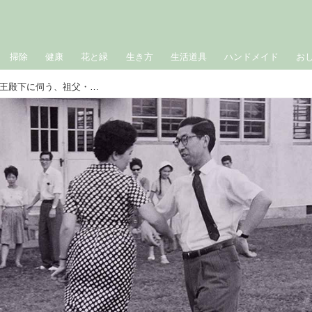
掃除
健康
花と緑
生き方
生活道具
ハンドメイド
お
「村人に次官もまじり盆踊り」彬子女王殿下に伺う、祖父・三笠宮殿下が“スクエア・ダンス”に込めた戦後復興への熱い想い