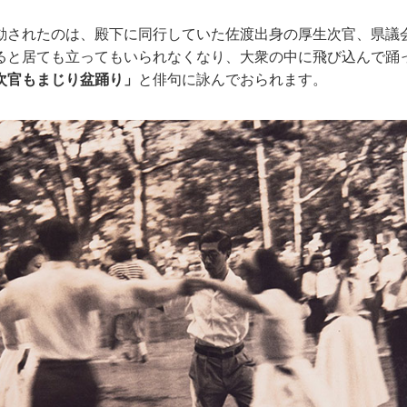
動されたのは、殿下に同行していた佐渡出身の厚生次官、県議
ると居ても立ってもいられなくなり、大衆の中に飛び込んで踊
次官もまじり盆踊り」
と俳句に詠んでおられます。