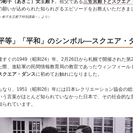
の彬子（あきこ）女王殿下
。祖父である
三笠宮殿下とスクエア
の願いが込められた知られざるエピソードをお教えいただきま
～彬子女王殿下特別講義～』より）
平等」「平和」のシンボル―スクエア・
すぐの1949（昭和24）年、2月26日から札幌で開催された第
た際、進駐軍の民間情報教育局の教官であったウィンフィール
スクエア・ダンス
に初めてお触れになりました。
なり、1951（昭和26）年には日本レクリエーション協会の
いう言葉がほとんど知られていなかった日本で、その社会的な
知られています。