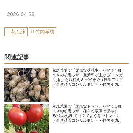
2026-04-28
花と緑
竹内孝功
関連記事
家庭菜園で「元気な落花生」を育てる種
まきの超裏ワザ！発芽率が上がる“トンガ
リ挿し”と浅植え＆土寄せで収穫量アップ
／自然菜園コンサルタント・竹内孝功さ
ん
家庭菜園で「元気なトマト」を育てる種
まきの超裏ワザ！種を冷蔵庫で保存す
る“低温処理”で甘くてよく育つトマトに
／自然菜園コンサルタント・竹内孝功さ
ん