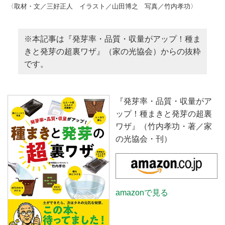
〈取材・文／三好正人 イラスト／山田博之 写真／竹内孝功〉
※本記事は『発芽率・品質・収量がアップ！種ま
きと発芽の超裏ワザ』（家の光協会）からの抜粋
です。
『発芽率・品質・収量がア
ップ！種まきと発芽の超裏
ワザ』（竹内孝功・著／家
の光協会・刊）
amazonで見る