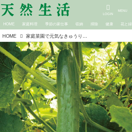
HOME
家庭料理
季節の家仕事
収納
掃除
健康
花と
HOME
家庭菜園で元気なきゅうりを育てる「種まき」の超裏ワザ！鞍つきに“じかまき”でみずみずしいきゅうりをロング収穫／自然菜園コンサルタント・竹内孝功さん