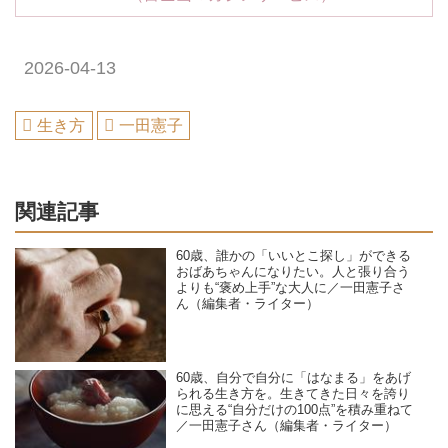
2026-04-13
生き方
一田憲子
関連記事
60歳、誰かの「いいとこ探し」ができる
おばあちゃんになりたい。人と張り合う
よりも“褒め上手”な大人に／一田憲子さ
ん（編集者・ライター）
60歳、自分で自分に「はなまる」をあげ
られる生き方を。生きてきた日々を誇り
に思える“自分だけの100点”を積み重ねて
／一田憲子さん（編集者・ライター）