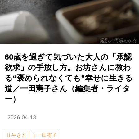
撮影／馬場わかな
60歳を過ぎて気づいた大人の「承認
欲求」の手放し方。お坊さんに教わ
る“褒められなくても”幸せに生きる
道／一田憲子さん（編集者・ライタ
ー）
2026-04-13
生き方
一田憲子