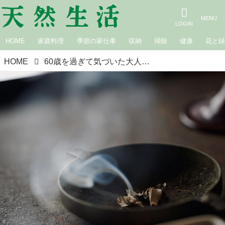
HOME
家庭料理
季節の家仕事
収納
掃除
健康
花と
HOME
60歳を過ぎて気づいた大人の「承認欲求」の手放し方。お坊さんに教わる“褒められなくても”幸せに生きる道／一田憲子さん（編集者・ライター）