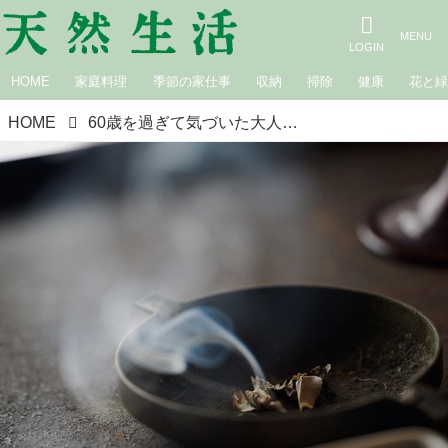
HOME
家庭料理
季節の家仕事
収納
掃除
健康
花と
HOME
60歳を過ぎて気づいた大人の「承認欲求」の手放し方。お坊さんに教わる“褒められなくても”幸せに生きる道／一田憲子さん（編集者・ライター）