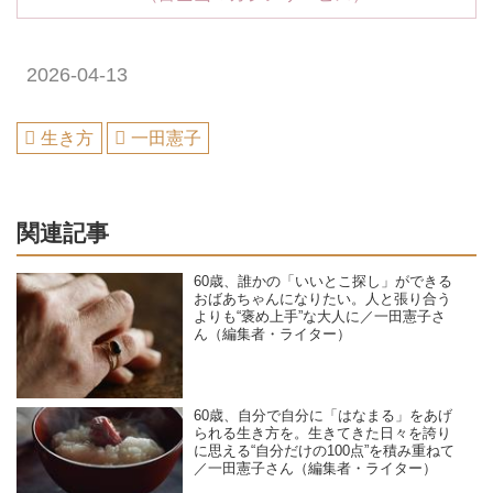
2026-04-13
生き方
一田憲子
関連記事
60歳、誰かの「いいとこ探し」ができる
おばあちゃんになりたい。人と張り合う
よりも“褒め上手”な大人に／一田憲子さ
ん（編集者・ライター）
60歳、自分で自分に「はなまる」をあげ
られる生き方を。生きてきた日々を誇り
に思える“自分だけの100点”を積み重ねて
／一田憲子さん（編集者・ライター）