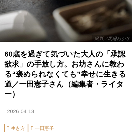
撮影／馬場わかな
60歳を過ぎて気づいた大人の「承認
欲求」の手放し方。お坊さんに教わ
る“褒められなくても”幸せに生きる
道／一田憲子さん（編集者・ライタ
ー）
2026-04-13
生き方
一田憲子