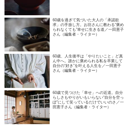
60歳を過ぎて気づいた大人の「承認欲
求」の手放し方。お坊さんに教わる“褒め
られなくても”幸せに生きる道／一田憲子
さん（編集者・ライター）
60歳、人生後半は「やりたいこと」ど真
ん中へ。誰かに褒められる私を卒業して
自分の“好き”を叶える人生を／一田憲子
さん（編集者・ライター）
60歳で見つけた「幸せ」への近道。自分
らしさもやりがいもいらない“自分を空っ
ぽ”にして笑っているだけでいいのさ／一
田憲子さん（編集者・ライター）