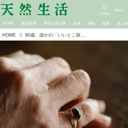
HOME
家庭料理
季節の家仕事
収納
掃除
健康
花と
HOME
60歳、誰かの「いいとこ探し」ができるおばあちゃんになりたい。人と張り合うよりも“褒め上手”な大人に／一田憲子さん（編集者・ライター）