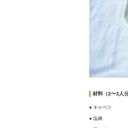
材料（2〜3人
● キャベツ
● 塩麹