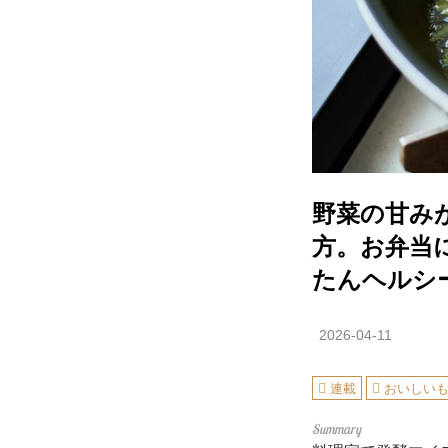
野菜の甘み
方。お弁当
たんヘルシ
2026-04-11
連載
おいしい