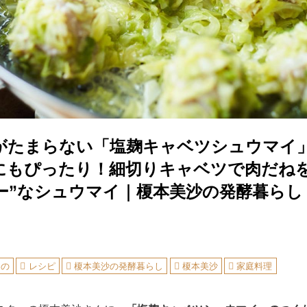
がたまらない「塩麹キャベツシュウマイ
にもぴったり！細切りキャベツで肉だねを
ー”なシュウマイ｜榎本美沙の発酵暮らし
もの
レシピ
榎本美沙の発酵暮らし
榎本美沙
家庭料理