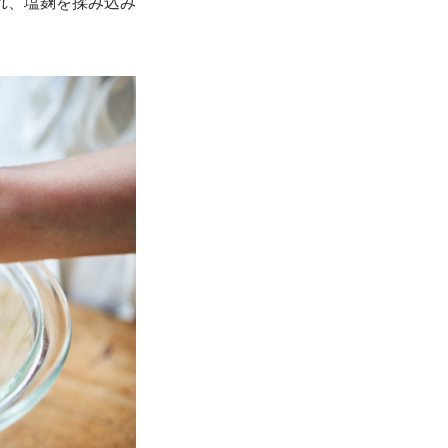
れ、塩麹を揉み込み