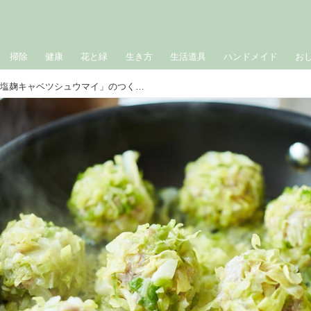
掃除
健康
花と緑
生き方
生活道具
ハンドメイド
お
野菜の甘みがたまらない「塩麹キャベツシュウマイ」のつくり方。お弁当にもぴったり！細切りキャベツで肉だねを包む“かんたんヘルシー”なシュウマイ｜榎本美沙の発酵暮らし