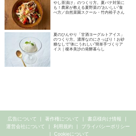
やし茶漬け」のつくり方。夏バテ対策に
も！農家が教える夏野菜の“おいしい”食
べ方／自然菜園スクール・竹内裕子さん
夏のひんやり「甘酒ヨーグルトアイス」
のつくり方。濃厚なのにさっぱり！お砂
糖なしで“体にうれしい”簡単手づくりア
イス｜榎本美沙の発酵暮らし
広告について
著作権について
書店様向け情報
運営会社について
利用規約
プライバシーポリシー
Cookieについて