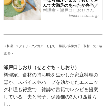
ーなら温かいまま！具だくさ
んで大満足のあったか弁当／
料理家・瀬戸口しおりさん -
天然生活web
tennenseikatsu.jp
（『天然生活』2020年4月号掲
載）
＜料理・スタイリング／瀬戸口しおり 撮影／広瀬貴子 取材・文／結
城 歩＞
瀬戸口しおり（せとぐち・しおり）
料理家。食材の持ち味を生かした家庭料理の
ほか、スパイスやハーブを効かせたエスニッ
ク料理も得意で、雑誌や書籍でレシピを提案
している。夫と息子、保護猫の3人+1匹暮ら
し。