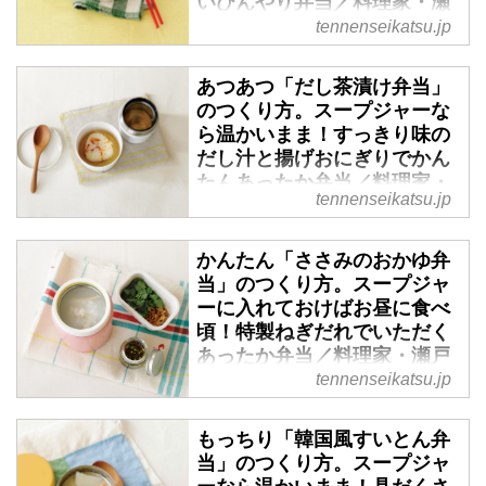
いひんやり弁当／料理家・瀬
戸口しおりさん - 天然生活
tennenseikatsu.jp
web
（『天然生活』2020年4月号掲
あつあつ「だし茶漬け弁当」
のつくり方。スープジャーな
載）
ら温かいまま！すっきり味の
だし汁と揚げおにぎりでかん
たんあったか弁当／料理家・
tennenseikatsu.jp
瀬戸口しおりさん - 天然生活
web
かんたん「ささみのおかゆ弁
（『天然生活』2020年4月号掲
当」のつくり方。スープジャ
載）
ーに入れておけばお昼に食べ
頃！特製ねぎだれでいただく
あったか弁当／料理家・瀬戸
口しおりさん - 天然生活web
tennenseikatsu.jp
（『天然生活』2020年4月号掲
もっちり「韓国風すいとん弁
載）
当」のつくり方。スープジャ