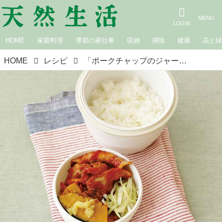
HOME
家庭料理
季節の家仕事
収納
掃除
健康
花と
HOME
レシピ
「ポークチャップのジャー弁当」のつくり方。ランチジャーなら“温かいまま”で肉もやわらか！2種の野菜おかずと楽しむあったか弁当／料理家・瀬戸口しおりさん