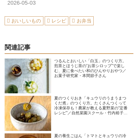
2026-05-03
おいしいもの
レシピ
お弁当
関連記事
つるんとおいしい「白玉」のつくり方。
煎茶とほうじ茶の“お茶シロップ”で楽し
む、夏に食べたい和のひんやりおやつ／
お菓子研究家・本間節子さん
夏のつくりおき「キュウリのうまうまつ
くだ煮」のつくり方。たくさんつくって
冷凍保存も！農家が教える夏野菜の“定番
レシピ”／自然菜園スクール・竹内裕子さ
ん
夏の養生ごはん「トマトとキュウリの冷