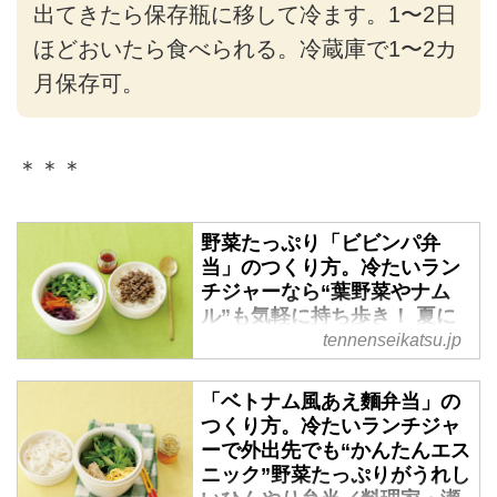
出てきたら保存瓶に移して冷ます。1〜2日
ほどおいたら食べられる。冷蔵庫で1〜2カ
月保存可。
＊＊＊
野菜たっぷり「ビビンパ弁
当」のつくり方。冷たいラン
チジャーなら“葉野菜やナム
ル”も気軽に持ち歩き！ 夏に
もおすすめひんやり弁当／料
tennenseikatsu.jp
理家・瀬戸口しおりさん - 天
然生活web
「ベトナム風あえ麵弁当」の
（『天然生活』2020年4月号掲
つくり方。冷たいランチジャ
ーで外出先でも“かんたんエス
載）
ニック”野菜たっぷりがうれし