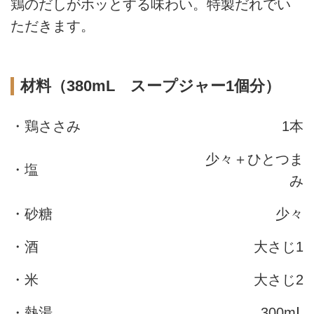
鶏のだしがホッとする味わい。特製だれでい
ただきます。
材料（380mL スープジャー1個分）
・鶏ささみ
1本
少々＋ひとつま
・塩
み
・砂糖
少々
・酒
大さじ1
・米
大さじ2
・熱湯
300mⅬ