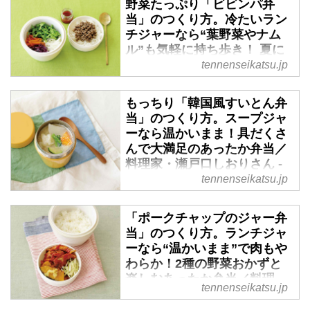
（『天然生活』2020年4月号掲
野菜たっぷり「ビビンパ弁
当」のつくり方。冷たいラン
載）
チジャーなら“葉野菜やナム
ル”も気軽に持ち歩き！ 夏に
もおすすめひんやり弁当／料
tennenseikatsu.jp
理家・瀬戸口しおりさん - 天
然生活web
もっちり「韓国風すいとん弁
（『天然生活』2020年4月号掲
当」のつくり方。スープジャ
ーなら温かいまま！具だくさ
載）
んで大満足のあったか弁当／
料理家・瀬戸口しおりさん -
天然生活web
tennenseikatsu.jp
「ポークチャップのジャー弁
当」のつくり方。ランチジャ
ーなら“温かいまま”で肉もや
わらか！2種の野菜おかずと
楽しむあったか弁当／料理
tennenseikatsu.jp
家・瀬戸口しおりさん - 天然
生活web