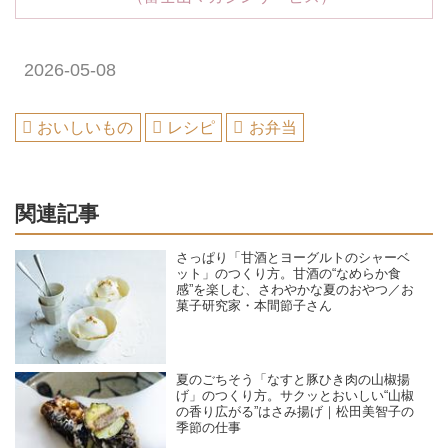
2026-05-08
おいしいもの
レシピ
お弁当
関連記事
さっぱり「甘酒とヨーグルトのシャーベ
ット」のつくり方。甘酒の“なめらか食
感”を楽しむ、さわやかな夏のおやつ／お
菓子研究家・本間節子さん
夏のごちそう「なすと豚ひき肉の山椒揚
げ」のつくり方。サクッとおいしい“山椒
の香り広がる”はさみ揚げ｜松田美智子の
季節の仕事