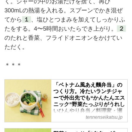
く。ジャーの中のお湯だけを捨て、再び
300mLの熱湯を入れる。スプーンでかき混ぜ
てから
１
、塩ひとつまみを加えてしっかりふ
たをする。4〜5時間おいたらでき上がり。
２
のたれと香菜、フライドオニオンをかけてい
ただく。
＊＊＊
「ベトナム風あえ麵弁当」の
つくり方。冷たいランチジャ
ーで外出先でも“かんたんエス
ニック”野菜たっぷりがうれし
いひんやり弁当／料理家・瀬
戸口しおりさん - 天然生活
tennenseikatsu.jp
web