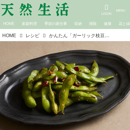
HOME
家庭料理
季節の家仕事
収納
掃除
健康
花と
HOME
レシピ
かんたん「ガーリック枝豆」のつくり方。ささっとつくれる“みんなやみつき”ビールのおとも／モデル・奈々未さん