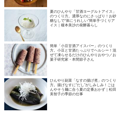
夏のひんやり「甘酒ヨーグルトアイス」
のつくり方。濃厚なのにさっぱり！お砂
糖なしで“体にうれしい”簡単手づくりア
イス｜榎本美沙の発酵暮らし
簡単「小豆甘酒アイスバー」のつくり
方。小豆と甘酒たっぷりでヘルシー！混
ぜて凍らせるだけのひんやりおやつ／お
菓子研究家・本間節子さん
ひんやり副菜「なすの揚げ煮」のつくり
方。揚げなすに“だし”がしみしみ！ごは
んやそう麺に合う夏の定番おかず｜松田
美智子の季節の仕事