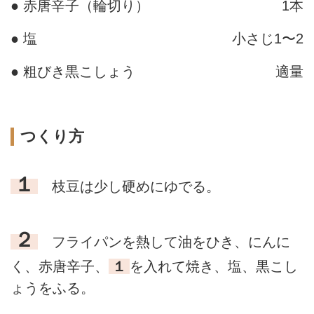
● 赤唐辛子（輪切り）
1本
● 塩
小さじ1〜2
● 粗びき黒こしょう
適量
つくり方
１
枝豆は少し硬めにゆでる。
２
フライパンを熱して油をひき、にんに
く、赤唐辛子、
１
を入れて焼き、塩、黒こし
ょうをふる。