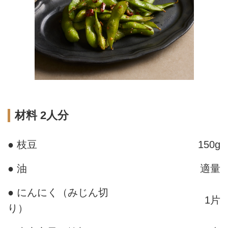
材料 2人分
● 枝豆
150g
● 油
適量
● にんにく（みじん切
1片
り）