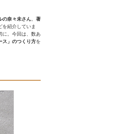
ルの奈々未さん
。
著
ピを紹介していま
切に。今回は、数あ
ース」のつくり方
を