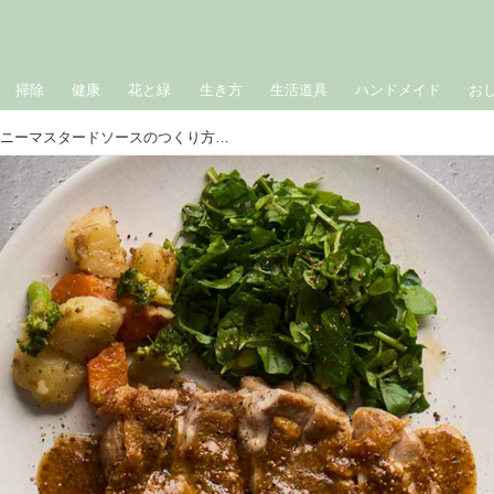
掃除
健康
花と緑
生き方
生活道具
ハンドメイド
お
ごちそう「鶏もも肉」のハニーマスタードソースのつくり方。ソースが決め手！パリッとジューシーに仕上がる“おもてなし”レシピ／モデル・奈々未さん