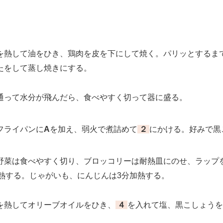
熱して油をひき、鶏肉を皮を下にして焼く。パリッとするま
たをして蒸し焼きにする。
って水分が飛んだら、食べやすく切って器に盛る。
フライパンに
A
を加え、弱火で煮詰めて
２
にかける。好みで黒
菜は食べやすく切り、ブロッコリーは耐熱皿にのせ、ラップ
加熱する。じゃがいも、にんじんは3分加熱する。
熱してオリーブオイルをひき、
４
を入れて塩、黒こしょうを