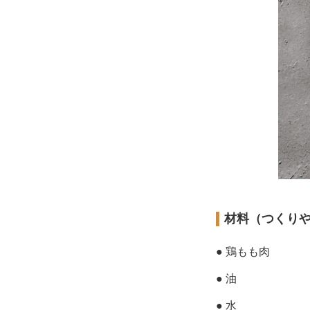
材料（つくり
● 鶏もも肉
● 油
● 水