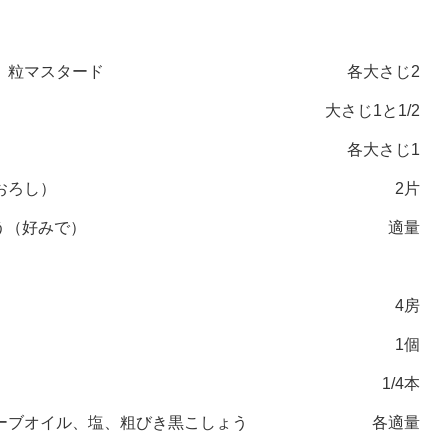
、粒マスタード
各大さじ2
大さじ1と1/2
各大さじ1
おろし）
2片
う（好みで）
適量
〉
4房
1個
1/4本
ーブオイル、塩、粗びき黒こしょう
各適量