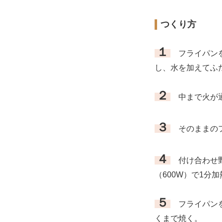
つくり方
１
フライパンを
し、水を加えてふ
２
中まで火が通
３
そのままの
４
付け合わせ野
（600W）で1分
５
フライパンを
くまで焼く。