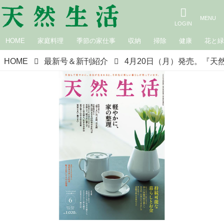
HOME
家庭料理
季節の家仕事
収納
掃除
健康
花と
HOME
最新号＆新刊紹介