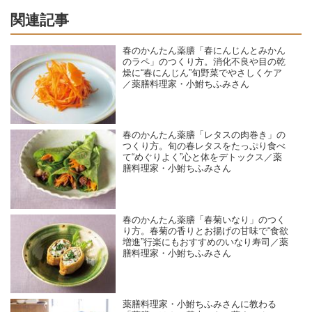
関連記事
春のかんたん薬膳「春にんじんとみかん
のラペ」のつくり方。消化不良や目の乾
燥に“春にんじん”旬野菜でやさしくケア
／薬膳料理家・小鮒ちふみさん
春のかんたん薬膳「レタスの肉巻き」の
つくり方。旬の春レタスをたっぷり食べ
て“めぐりよく”心と体をデトックス／薬
膳料理家・小鮒ちふみさん
春のかんたん薬膳「春菊いなり」のつく
り方。春菊の香りとお揚げの甘味で“食欲
増進”行楽にもおすすめのいなり寿司／薬
膳料理家・小鮒ちふみさん
薬膳料理家・小鮒ちふみさんに教わる