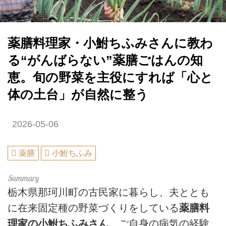
薬膳料理家・小鮒ちふみさんに教わ
る“がんばらない”薬膳ごはんの知
恵。旬の野菜を主役にすれば「心と
体の土台」が自然に整う
2026-05-06
薬膳
小鮒ちふみ
栃木県那珂川町の古民家に暮らし、夫ととも
に在来固定種の野菜づくりをしている
薬膳料
理家の小鮒ちふみさん
。ご自身の病気の経験