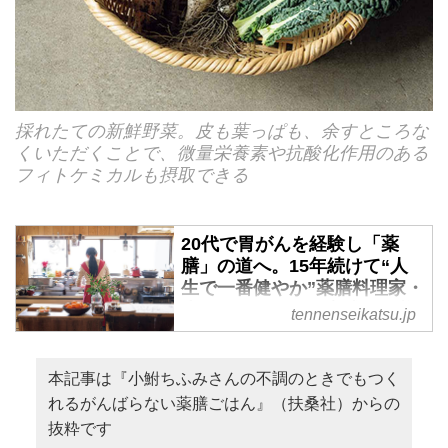
採れたての新鮮野菜。皮も葉っぱも、余すところな
くいただくことで、微量栄養素や抗酸化作用のある
フィトケミカルも摂取できる
20代で胃がんを経験し「薬
膳」の道へ。15年続けて“人
生で一番健やか”薬膳料理家・
小鮒ちふみさんが実践する養
tennenseikatsu.jp
生と土に触れる暮らし - 天然
生活web
本記事は『小鮒ちふみさんの不調のときでもつく
栃木県那珂川町の古民家に暮ら
れるがんばらない薬膳ごはん』（扶桑社）からの
し、夫とともに在来固定種の野菜
抜粋です
づくりをしている薬膳料理家の小