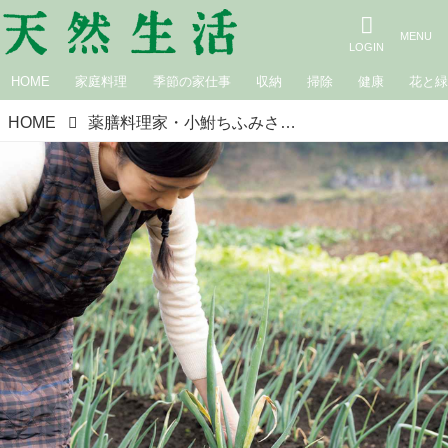
HOME
家庭料理
季節の家仕事
収納
掃除
健康
花と
HOME
薬膳料理家・小鮒ちふみさんに教わる“がんばらない”薬膳ごはんの知恵。旬の野菜を主役にすれば「心と体の土台」が自然に整う