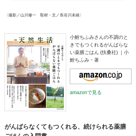
鮒ちふみさん。ご自身の病気の経
験からたどり着いた「薬膳」の大
〈撮影／山川修一 取材・文／長谷川未緒〉
切さと、農業を始めたきっかけに
ついて教えていただきました。
（『小鮒ちふみさんの不調のとき
でもつくれるがんばらない薬膳ご
小鮒ちふみさんの不調のと
はん』より）
きでもつくれるがんばらな
い薬膳ごはん (扶桑社) ｜小
鮒ちふみ・著
amazonで見る
がんばらなくてもつくれる、続けられる薬膳
ごはんの入門書