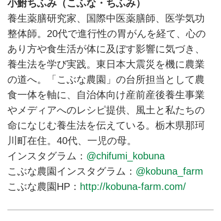
小鮒ちふみ（こふな・ちふみ）
養生薬膳研究家、国際中医薬膳師、医学気功
整体師。20代で進行性の胃がんを経て、心の
あり方や食生活が体に及ぼす影響に気づき、
養生法を学び実践。東日本大震災を機に農業
の道へ。「こぶな農園」の台所担当として農
食一体を軸に、自治体向け産前産後養生事業
やメディアへのレシピ提供、風土と私たちの
命になじむ養生法を伝えている。栃木県那珂
川町在住。40代、一児の母。
インスタグラム：
@chifumi_kobuna
こぶな農園インスタグラム：
@kobuna_farm
こぶな農園HP：
http://kobuna-farm.com/