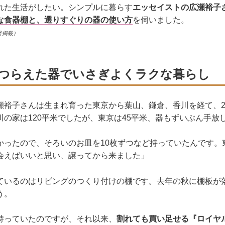
れた生活がしたい。シンプルに暮らす
エッセイストの広瀬裕子
な食器棚と、選りすぐりの器の使い方
を伺いました。
号掲載）
つらえた器でいさぎよくラクな暮らし
瀬裕子さんは生まれ育った東京から葉山、鎌倉、香川を経て、2
川の家は120平米でしたが、東京は45平米、器もずいぶん手放
かったので、そろいのお皿を10枚ずつなど持っていたんです。
会えばいいと思い、譲ってから来ました」
ているのはリビングのつくり付けの棚です。去年の秋に棚板が
う。
持っていたのですが、それ以来、
割れても買い足せる『ロイヤル