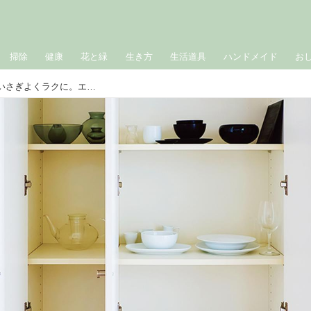
掃除
健康
花と緑
生き方
生活道具
ハンドメイド
お
60代からの食器選びは“白と黒”だけでいさぎよくラクに。エッセイスト・広瀬裕子さんがひとり暮らしで愛用する器と「小さな食器棚」を拝見