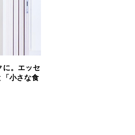
クに。エッセ
と「小さな食