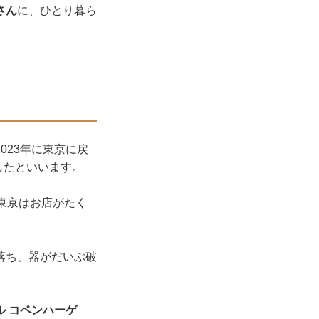
さん
に、ひとり暮ら
023年に東京に戻
したといいます。
東京はお店がたく
落ち、器がだいぶ破
 コペンハーゲ