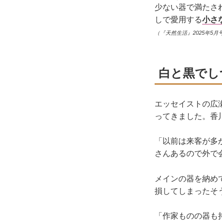
少ない器で満たさ
しで愛用する
小さ
（『天然生活』2025年5月
白と黒でし
エッセイストの広
ってきました。香
「以前は来客が多
さんあるので外で
メインの器を納め
損してしまったそ
「作家ものの器も