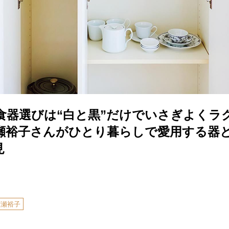
の食器選びは“白と黒”だけでいさぎよくラ
瀬裕子さんがひとり暮らしで愛用する器
見
広瀬裕子