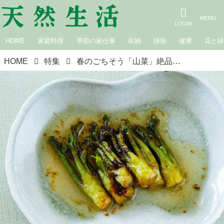
HOME
家庭料理
季節の家仕事
収納
掃除
健康
花と
HOME
特集
春のごちそう「山菜」絶品レシピ15選。わらびのあく抜きやぜんまいの戻し方など“下処理のコツ”もていねいに解説｜5月のおすすめ記事