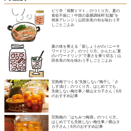
ピリ辛「発酵トマト」のつくり方。夏の
食欲不振に！中国の薬膳調味料“紅酸”を
簡単アレンジ｜山田奈美の旬を味わう手
しごとごよみ
夏の体を整える「新しょうがのハニーサ
ワードリンク」のつくり方。かんたん“夏
のパワードリンク”で暑さを乗り切る｜山
田奈美の旬を味わう手しごとごよみ
完熟梅でつくる“失敗しない”梅干し「さ
しす漬け」のつくり方。はじめてでも、
失敗しない梅仕事／横山タカ子さん｜6月
のおすすめ記事
完熟梅の「はちみつ梅酒」のつくり方。
はじめてでも失敗しない梅仕事／横山タ
カ子さん｜6月のおすすめ記事