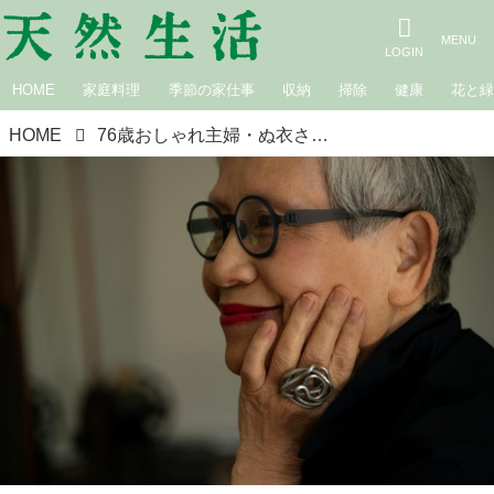
HOME
家庭料理
季節の家仕事
収納
掃除
健康
花と
HOME
76歳おしゃれ主婦・ぬ衣さんの「赤い口紅」は私らしさのスイッチを入れるおまじない。35年続く“メイク”のマイルール｜小さな幸せを重ねる暮らし