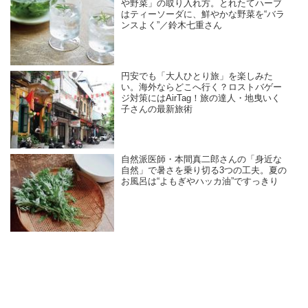
や野菜」の取り入れ方。とれたてハーブ
はティーソーダに、鮮やかな野菜を“バラ
ンスよく”／鈴木七重さん
円安でも「大人ひとり旅」を楽しみた
い。海外ならどこへ行く？ロストバゲー
ジ対策にはAirTag！旅の達人・地曳いく
子さんの最新旅術
自然派医師・本間真二郎さんの「身近な
自然」で暑さを乗り切る3つの工夫。夏の
お風呂は“よもぎやハッカ油”ですっきり