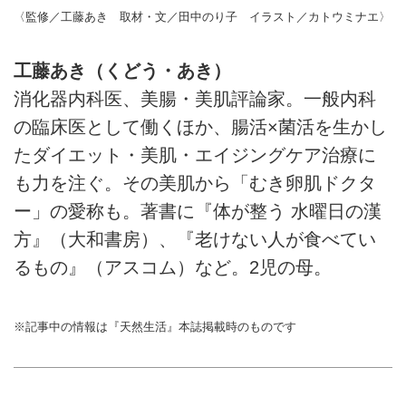
〈監修／工藤あき 取材・文／田中のり子 イラスト／カトウミナエ〉
工藤あき（くどう・あき）
消化器内科医、美腸・美肌評論家。一般内科
の臨床医として働くほか、腸活×菌活を生かし
たダイエット・美肌・エイジングケア治療に
も力を注ぐ。その美肌から「むき卵肌ドクタ
ー」の愛称も。著書に『体が整う 水曜日の漢
方』（大和書房）、『老けない人が食べてい
るもの』（アスコム）など。2児の母。
※記事中の情報は『天然生活』本誌掲載時のものです