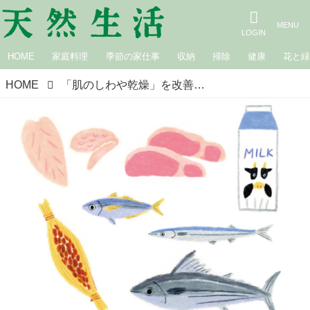
HOME
家庭料理
季節の家仕事
収納
掃除
健康
花と
HOME
「肌のしわや乾燥」を改善するおすすめ食材と調理法。タンパク質豊富な食べものと栄養の吸収を促す調理でお肌にハリを／消化器内科医・工藤あきさん