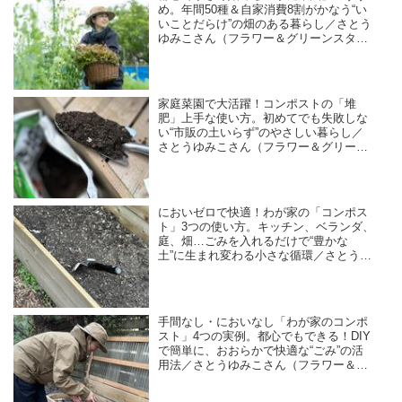
め。年間50種＆自家消費8割がかなう“い
いことだらけ”の畑のある暮らし／さとう
ゆみこさん（フラワー＆グリーンスタイ
リスト）
家庭菜園で大活躍！コンポストの「堆
肥」上手な使い方。初めてでも失敗しな
い“市販の土いらず”のやさしい暮らし／
さとうゆみこさん（フラワー＆グリーン
スタイリスト）
においゼロで快適！わが家の「コンポス
ト」3つの使い方。キッチン、ベランダ、
庭、畑…ごみを入れるだけで“豊かな
土”に生まれ変わる小さな循環／さとうゆ
みこさん（フラワー＆グリーンスタイリ
スト）
手間なし・においなし「わが家のコンポ
スト」4つの実例。都心でもできる！DIY
で簡単に、おおらかで快適な“ごみ”の活
用法／さとうゆみこさん（フラワー＆グ
リーンスタイリスト）