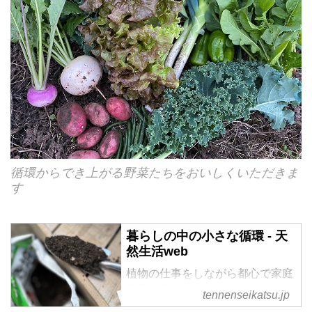
循環からでき上がる野菜たちをおいしくいただきま
す
暮らしの中の小さな循環 - 天
然生活web
植物の仕事をしながら都心で家庭
菜園を営む、フラワー＆グリーン
tennenseikatsu.jp
スタイリストのさとうゆみこさ