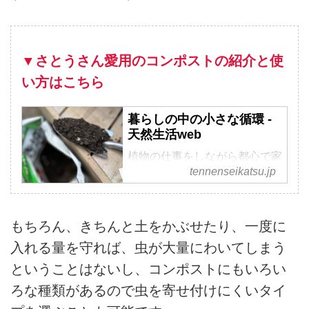
▼さとうさん愛用のコンポストの紹介と使
い方はこちら
暮らしの中の小さな循環 -
天然生活web
植物の仕事をしながら都心で家
tennenseikatsu.jp
庭菜園を営む、フラワー＆グリ
ーンスタイリストのさとうゆみ
こさん。植物や野菜、土と向き
合う暮らしのなかで実践する
もちろん、きちんと土をかぶせたり、一度に
「小さな循環」を紹介します。
入れる量を守れば、虫が大量にわいてしまう
ということはないし、コンポストにもいろい
ろな種類があるので虫を寄せ付けにくいタイ