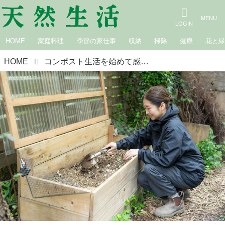
HOME
家庭料理
季節の家仕事
収納
掃除
健康
花と
HOME
コンポスト生活を始めて感じた「生き方の変化」土や微生物がつなぐ“小さな循環”で暮らしが軽やかに／さとうゆみこさん（フラワー＆グリーンスタイリスト）