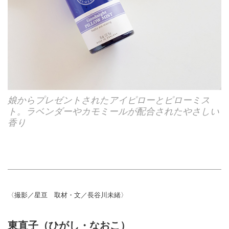
娘からプレゼントされたアイピローとピローミス
ト。ラベンダーやカモミールが配合されたやさしい
香り
〈撮影／星亘 取材・文／長谷川未緒〉
東直子（ひがし・なおこ）