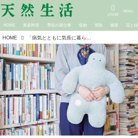
HOME
家庭料理
季節の家仕事
収納
掃除
健康
花と
HOME
「病気とともに気長に暮らす」歌人・東直子さんが見直した自分との向き合い方。無理せず休みながら“楽しい遊び”も大切に