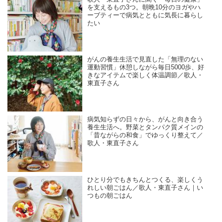
を支えるもの3つ。朝晩10分のヨガやハ
ーブティーで病気とともに気長に暮らし
たい
がんの養生生活で見直した「無理のない
運動習慣」休憩しながら毎日5000歩、好
きなアイテムで楽しく体温調節／歌人・
東直子さん
病気知らずの日々から、がんと向き合う
養生生活へ。野菜とタンパク質メインの
「昔ながらの和食」でゆっくり整えて／
歌人・東直子さん
ひとり分でもきちんとつくる、楽しくう
れしい朝ごはん／歌人・東直子さん｜い
つもの朝ごはん