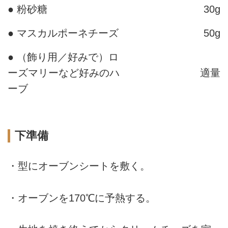
● 粉砂糖
30g
● マスカルポーネチーズ
50g
● （飾り用／好みで）ロ
ーズマリーなど好みのハ
適量
ーブ
下準備
・型にオーブンシートを敷く。
・オーブンを170℃に予熱する。