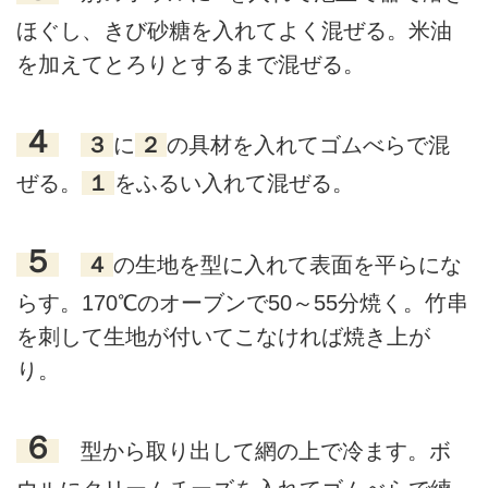
ほぐし、きび砂糖を入れてよく混ぜる。米油
を加えてとろりとするまで混ぜる。
４
３
に
２
の具材を入れてゴムべらで混
ぜる。
１
をふるい入れて混ぜる。
５
４
の生地を型に入れて表面を平らにな
らす。170℃のオーブンで50～55分焼く。竹串
を刺して生地が付いてこなければ焼き上が
り。
６
型から取り出して網の上で冷ます。ボ