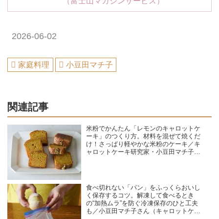
（富士山マガジンサービス）
2026-06-02
家庭料理
小豆田マチ子
関連記事
米粉でかんたん「レモンのキャロットケ
ーキ」のつくり方。材料を混ぜて焼くだ
け！さっぱり軽やかな米粉のケーキ／キ
ャロットケーキ研究家・小豆田マチ子さ
ん
食べ切れない「パン」をふっくらおいし
く保存するコツ。解凍して食べるとき
の“加熱ムラ”を防ぐ冷凍保存のひと工夫
も／小豆田マチ子さん（キャロットケー