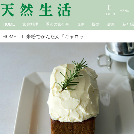
HOME
家庭料理
季節の家仕事
収納
掃除
健康
花と
HOME
米粉でかんたん「キャロットケーキ」のつくり方。材料を混ぜて焼くだけ！しっとり軽やかな米粉のケーキ／キャロットケーキ研究家・小豆田マチ子さん