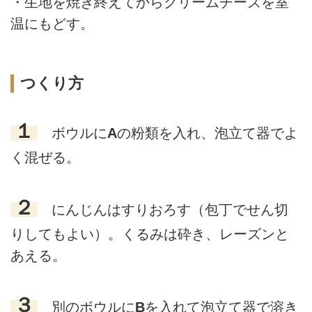
・生地を焼き終えてからクリームチーズを室
温にもどす。
つくり方
１
ボウルに
A
の粉類を入れ、泡立て器でよ
く混ぜる。
２
にんじんはすりおろす（包丁でせん切
りしてもよい）。くるみは砕き、レーズンと
あえる。
３
別のボウルに
B
を入れて泡立て器で溶き