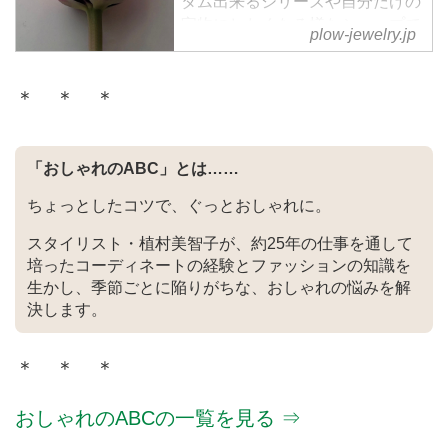
タム出来るシリーズや⾃分だけの
宝物にしたくなる様なシャープで
plow-jewelry.jp
ナチュラルなジュエリーが揃いま
す。 限られたショップでしか⼿
に⼊らなかった「PLOW」のアイ
＊ ＊ ＊
テムを待望のオンラインショップ
でかけがえのない１点として是⾮
探してみてください。
「おしゃれのABC」とは……
ちょっとしたコツで、ぐっとおしゃれに。
スタイリスト・植村美智子が、約25年の仕事を通して
培ったコーディネートの経験とファッションの知識を
生かし、季節ごとに陥りがちな、おしゃれの悩みを解
決します。
＊ ＊ ＊
おしゃれのABCの一覧を見る ⇒