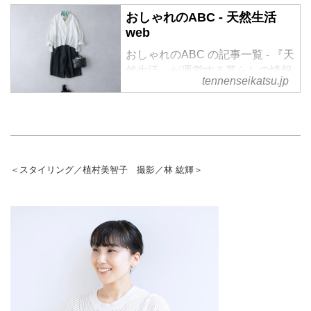
おしゃれのABC - 天然生活
web
おしゃれのABC の記事一覧 - 『天
然生活』が運営する暮らしの情報
tennenseikatsu.jp
サイト。食やファッション、暮ら
しの知恵はもちろん、Webオリジ
ナルの情報を毎日配信
＜スタイリング／植村美智子 撮影／林 紘輝＞