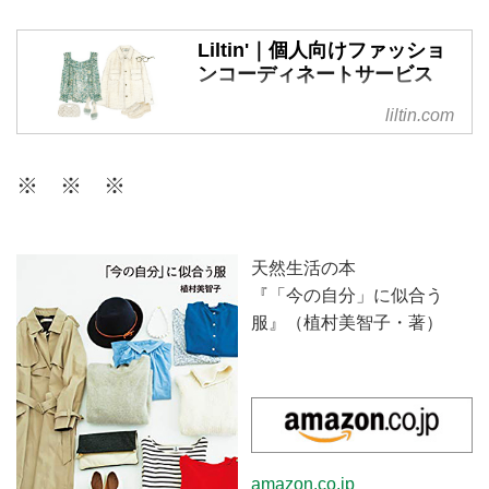
Liltin'｜個人向けファッショ
ンコーディネートサービス
リルティンは、個人の方が日頃の
liltin.com
ファッションに関するお悩みを相
談できる、パーソナルなコーディ
※ ※ ※
ネートサービスです。今のあなた
に似合うスタイルを現役スタイリ
ストがご提案。ファッションを楽
しむお手伝いをいたします。
天然生活の本
『「今の自分」に似合う
服』（植村美智子・著）
amazon.co.jp