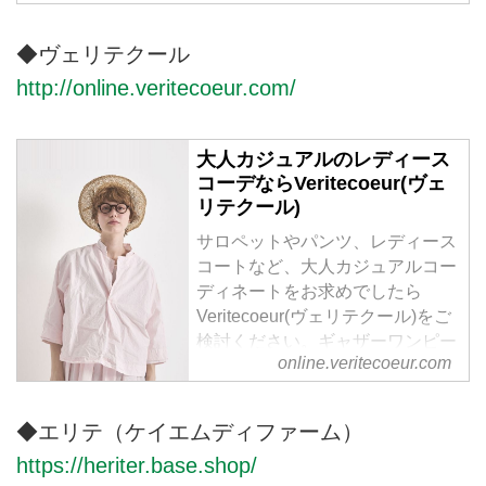
の産地で大切に育てられ、古くか
ら衣服の素材として使用されてき
◆ヴェリテクール
た天然素材には様々な機能と再生
力が備わっています。素材本来の
http://online.veritecoeur.com/
良さを引き立たせるため編み地や
生地の開発をし、新しいアイデア
大人カジュアルのレディース
と生産者の伝統的な技術によって
コーデならVeritecoeur(ヴェ
着心地の良さやシルエットを追求
リテクール)
した上質な日常着を提案します。
サロペットやパンツ、レディース
コートなど、大人カジュアルコー
ディネートをお求めでしたら
Veritecoeur(ヴェリテクール)をご
検討ください。ギャザーワンピー
online.veritecoeur.com
スやインナーワンピース、繊細な
レースが美しい白ブラウスや黒ブ
ラウスなど、ナチュラルながら、
◆エリテ（ケイエムディファーム）
上質な素材と洗練されたデザイン
https://heriter.base.shop/
で、大人の女性に寄り添うファッ