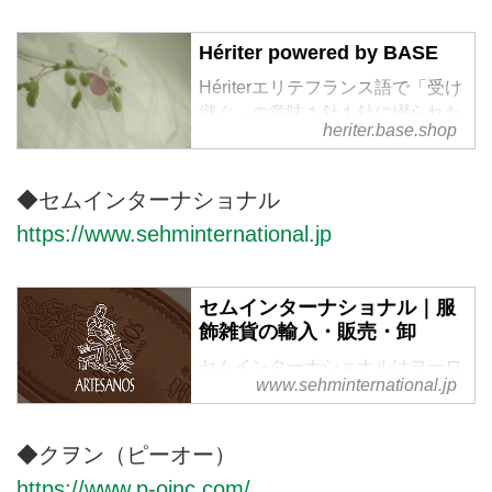
ションを提供しております。
Hériter powered by BASE
Hériterエリテフランス語で「受け
継ぐ」の意味１針１針に綴られた
heriter.base.shop
記憶と技術を未来に受け継ぐ余韻
のある服私達の作る服は、長い時
間をかけて関わる全ての人々の試
◆セムインターナショナル
行錯誤でできています。時代と共
https://www.sehminternational.jp
に、手仕事や技術が衰退しつつあ
る今、少しでも未来に受け継ぐ事
ができ、長く愛する事のできる物
セムインターナショナル｜服
作りを目指します。
飾雑貨の輸入・販売・卸
セムインターナショナルはヨーロ
www.sehminternational.jp
ッパ、アメリカの服飾及び服雑貨
の輸入、販売、卸を行っていま
す。
◆クヲン（ピーオー）
https://www.p-oinc.com/