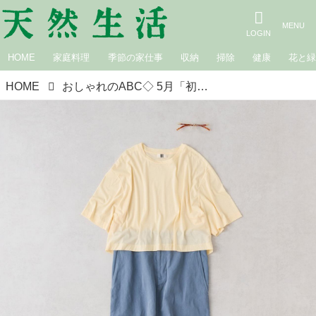
HOME
家庭料理
季節の家仕事
収納
掃除
健康
花と
HOME
おしゃれのABC◇ 5月「初夏のトップスの着まわし」その（4）クロップド丈Tシャツの着まわし3コーデ 現役スタイリストが、おしゃれの悩みを解決｜植村美智子