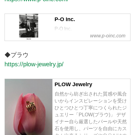
P-O Inc.
P-O Inc.
www.p-oinc.com
◆プラウ
https://plow-jewelry.jp/
PLOW Jewelry
⾃然から紡ぎ出された質感や⾵合
いからインスピレーションを受け
ひとつひとつ丁寧につくられたジ
ュエリー「PLOW(プラウ)」 デザ
イナー⾃ら厳選したパールや天然
⽯を使⽤し、パーツを⾃由にカス