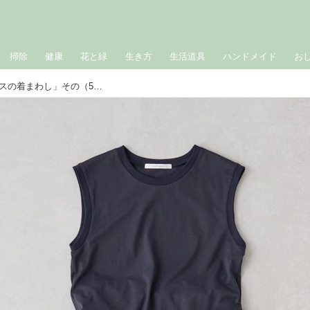
掃除
健康
花と緑
生き方
生活道具
ハンドメイド
お
おしゃれのABC◇ 5月「初夏のトップスの着まわし」その（5）ノースリーブカットソーの着まわし3コーデ 現役スタイリストが、おしゃれの悩みを解決｜植村美智子