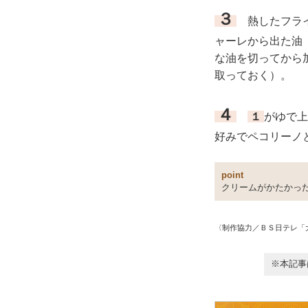
３
熱したフライ
ャーレから出た油
な油を切ってから
取っておく）。
４
１
がゆで上
好みでペコリーノ
point
クリームがかたかっ
〈制作協力／ＢＳ日テレ「
※本記事