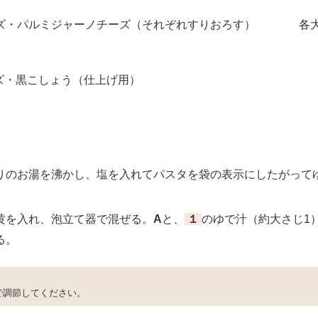
ズ・パルミジャーノチーズ（それぞれすりおろす）
各大
ーズ・黒こしょう（仕上げ用）
のお湯を沸かし、塩を入れてパスタを袋の表示にしたがって
を入れ、泡立て器で混ぜる。
A
と、
１
のゆで汁（約大さじ1
る。
で調節してください。