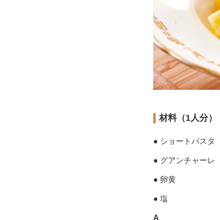
材料（1人分）
● ショートパスタ
● グアンチャー
● 卵黄
● 塩
A