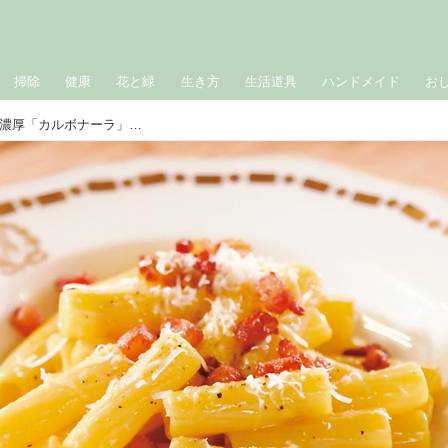
掃除
健康
花と緑
生き方
生活道具
ハンドメイド
お
イタリア大使館シェフ直伝！かんたん濃厚「カルボナーラ」のつくり方。卵黄とチーズで本場の味に／大使館シェフのおいしいレシピ