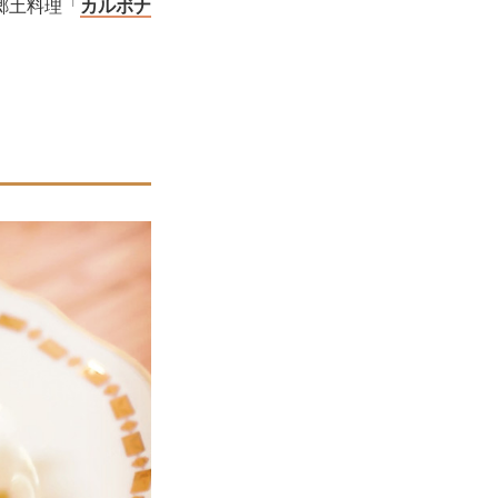
郷土料理「
カルボナ