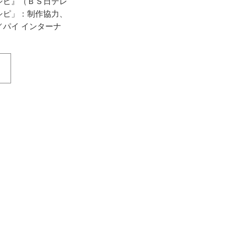
シピ』（ＢＳ日テレ
シピ」：制作協力、
パイ インターナ