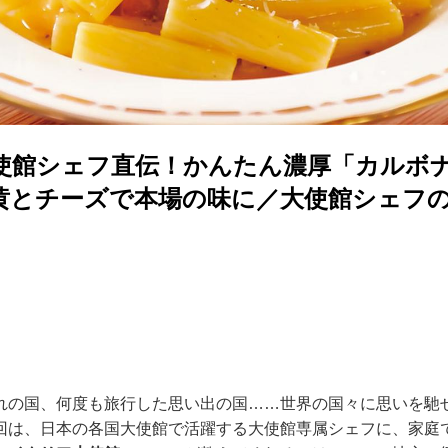
使館シェフ直伝！かんたん濃厚「カルボ
黄とチーズで本場の味に／大使館シェフ
れの国、何度も旅行した思い出の国……世界の国々に思いを馳
回は、日本の各国大使館で活躍する大使館専属シェフに、家庭