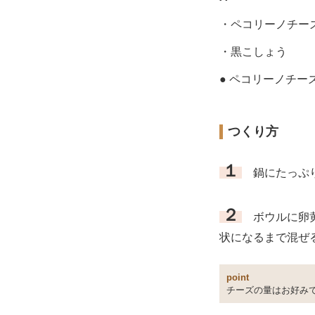
・ペコリーノチー
・黒こしょう
● ペコリーノチ
つくり方
１
鍋にたっぷり
２
ボウルに卵黄
状になるまで混ぜ
point
チーズの量はお好み