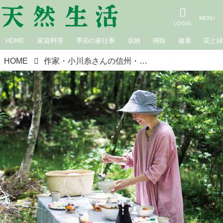
HOME
家庭料理
季節の家仕事
収納
掃除
健康
花と
HOME
作家・小川糸さんの信州・山小屋暮らし「夏の楽しみ」4つ。心と体を“リセット”する山の短い夏の味わい方