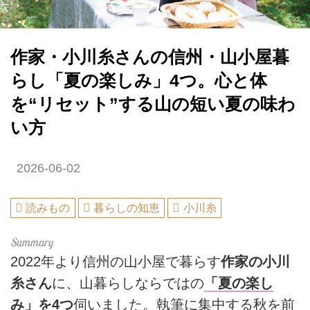
作家・小川糸さんの信州・山小屋暮
らし「夏の楽しみ」4つ。心と体
を“リセット”する山の短い夏の味わ
い方
2026-06-02
読みもの
暮らしの知恵
小川糸
2022年より信州の山小屋で暮らす
作家の小川
糸さん
に、山暮らしならではの
「夏の楽し
み」を4つ
伺いました。執筆に集中する秋を前