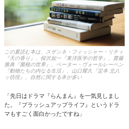
この夏読む本は、スザンネ・フィッシャー・リチィ
『天の香り』、桜沢如一『東洋医学の哲学』、齋藤
雅典『菌根の世界』、ペーター・ヴォールレーベン
『動物たちの内なる生活』、山口耀久『定本 北八
ッ彷徨』。自然に関する本が多い
「先日はドラマ『らんまん』を一気見しまし
た。『ブラッシュアップライフ』というドラ
マもすごく面白かったですね」