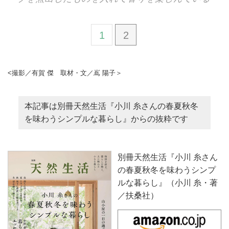
1
2
<撮影／有賀 傑 取材・文／嶌 陽子＞
本記事は別冊天然生活『小川 糸さんの春夏秋冬
を味わうシンプルな暮らし』からの抜粋です
別冊天然生活『小川 糸さん
の春夏秋冬を味わうシンプ
ルな暮らし』（小川 糸・著
／扶桑社）