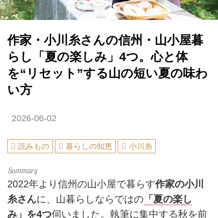
作家・小川糸さんの信州・山小屋暮
らし「夏の楽しみ」4つ。心と体
を“リセット”する山の短い夏の味わ
い方
2026-06-02
読みもの
暮らしの知恵
小川糸
2022年より信州の山小屋で暮らす
作家の小川
糸さん
に、山暮らしならではの
「夏の楽し
み」を4つ
伺いました。執筆に集中する秋を前