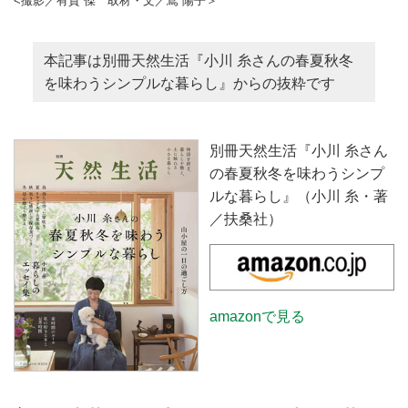
<撮影／有賀 傑 取材・文／嶌 陽子＞
本記事は別冊天然生活『小川 糸さんの春夏秋冬
を味わうシンプルな暮らし』からの抜粋です
別冊天然生活『小川 糸さん
の春夏秋冬を味わうシンプ
ルな暮らし』（小川 糸・著
／扶桑社）
amazonで見る