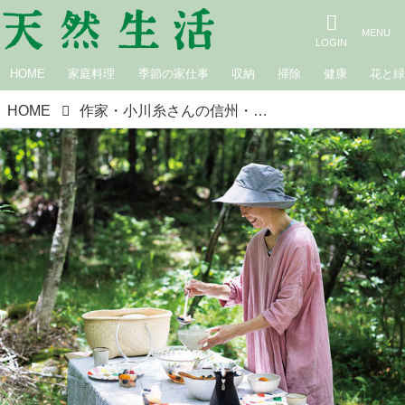
HOME
家庭料理
季節の家仕事
収納
掃除
健康
花と
HOME
作家・小川糸さんの信州・山小屋暮らし「夏の楽しみ」4つ。心と体を“リセット”する山の短い夏の味わい方