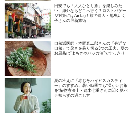
円安でも「大人ひとり旅」を楽しみた
い。海外ならどこへ行く？ロストバゲー
ジ対策にはAirTag！旅の達人・地曳いく
子さんの最新旅術
自然派医師・本間真二郎さんの「身近な
自然」で暑さを乗り切る3つの工夫。夏の
お風呂は“よもぎやハッカ油”ですっきり
夏の冷えに「赤じそハイビスカスティ
ー」のすすめ。暑い時季でも“温かいお茶
を”植物療法士・鈴木七重さんに聞く夏バ
テ知らずの過ごし方