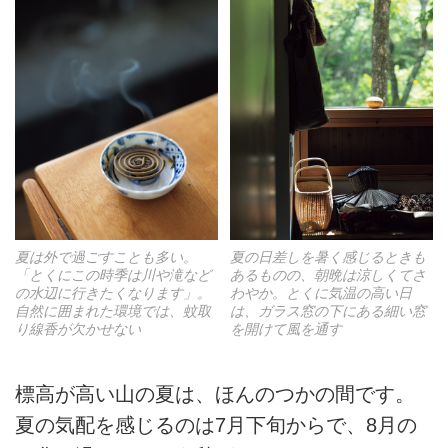
夏は外で過ごすことも多い。
夏の日差しを暑く感じるときも
「とくにこの時季は川や滝など
あるものの、朝晩は涼しくてさ
の水辺に行きたくなります」。
わやか。とくに気温の高い日
自然に囲まれた環境では、蚊取
は、ガラス窓の下にある細い窓
り線香が欠かせない
を開けて風を通す
標高が高い山の夏は、ほんのつかの間です。
夏の気配を感じるのは7月下旬からで、8月の